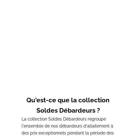
Débardeur d'allaitement
Débardeur d'allaitement
vert GLOW
BLANC
Prix de vente
Prix normal
Prix de vente
Prix normal
A partir de 27,00€
39,00€
37,00€
39,00€
Qu'est-ce que la collection
Soldes Débardeurs ?
La
collection Soldes Débardeurs regroupe
l'ensemble de nos
débardeurs d'allaitement à
des prix exceptionnels pendant la
période des