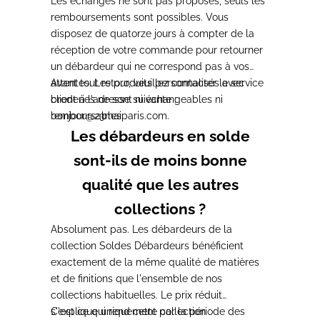
Les échanges ne sont
pas proposés, seuls les
remboursements sont possibles. Vous
disposez de quatorze jours à compter de
la
réception de votre commande pour
retourner
un débardeur qui ne
correspond pas à vos
attentes. Les
Avant tout retour,
produits personnalisés avec
veuillez contacter le service
broderies
client à
l'adresse suivante :
ne sont ni échangeables ni
remboursables.
bonjour@23maiparis.com
.
Les débardeurs en solde
sont-ils de moins bonne
qualité que les autres
collections ?
Absolument pas. Les
débardeurs de la
collection Soldes
Débardeurs bénéficient
exactement de la
même qualité de matières
et de
finitions que l'ensemble de nos
collections habituelles. Le prix réduit
s'explique uniquement par la période
C'est ce
qui rend cette collection
des