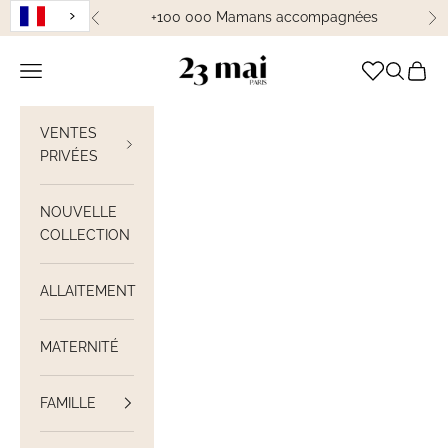
Passer au contenu
+100 000 Mamans accompagnées
Précédent
Su
23 Mai Paris
Ouvrir la navigation
Ouvrir la
Voir le
VENTES
PRIVÉES
NOUVELLE
COLLECTION
ALLAITEMENT
MATERNITÉ
FAMILLE