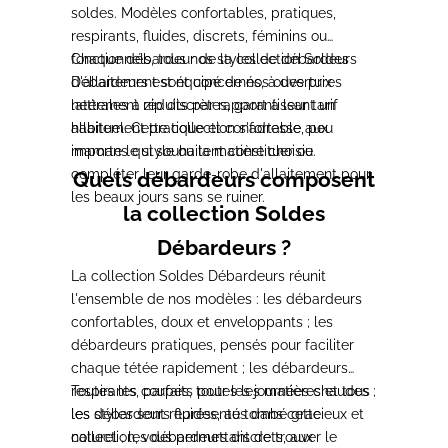
soldes. Modèles
confortables, pratiques,
respirants,
fluides, discrets, féminins ou
fonctionnels, tous nos styles de
Chaque
débardeur de la collection Soldes
débardeurs
d'allaitement sont
Débardeurs est équipé de nos ouvertures
concernés, à des prix
nettement réduits
latérales à zip discrètes, garantissant
par rapport à leur tarif
un
habituel.
allaitement pratique et confortable,
Cette collection s'adresse aux
peu
mamans
importe le style ou la matière
qui souhaitent constituer ou
choisie.
compléter
leur garde-robe d'allaitement pour
Quels débardeurs composent
les
beaux jours sans se ruiner.
la collection Soldes
Débardeurs ?
La collection
Soldes Débardeurs réunit
l'ensemble de
nos modèles : les débardeurs
confortables, doux et enveloppants ;
les
débardeurs pratiques, pensés pour
faciliter
chaque tétée rapidement ; les
débardeurs
respirants, parfaits pour
Toutes les
coupes, toutes les matières et tous
les journées chaudes ;
les débardeurs
les
styles sont représentés dans cette
fluides, au tombé gracieux et
naturel ;
collection, vous permettant de trouver
les débardeurs discrets, aux
le