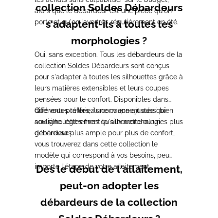
collection Soldes Débardeurs
alors que le débardeur
est une pièce qu'on
porte et qu'on lave
s'adaptent-ils à toutes les
très régulièrement en été.
morphologies ?
Oui, sans exception.
Tous les débardeurs de la
collection Soldes Débardeurs sont
conçus
pour s'adapter à toutes les
silhouettes grâce à
leurs matières
extensibles et leurs coupes
pensées
pour le confort. Disponibles dans
différentes tailles, ils conviennent
Que vous
préfériez une coupe ajustée qui
aussi bien
aux silhouettes fines qu'aux
souligne légèrement la silhouette ou un
morphologies plus
généreuses.
débardeur plus ample pour plus de
confort,
vous trouverez dans cette
collection le
modèle qui correspond à
vos besoins, peu
importe l'étape de
votre allaitement.
Dès le début de l'allaitement,
peut-on adopter les
débardeurs de la collection