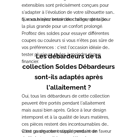
extensibles
sont précisément conçues pour
s'adapter
à l'évolution de votre silhouette
sans
que vous ayez besoin de changer de
Si vous hésitez entre deux
tailles, optez pour
taille.
la plus grande pour
un confort prolongé.
Profitez des
soldes pour essayer différentes
coupes
ou couleurs si vous n'êtes pas sûre de
vos préférences : c'est l'occasion
idéale de
tester plusieurs styles à
moindre risque
Les débardeurs de la
financier.
collection Soldes Débardeurs
sont-ils adaptés après
l'allaitement ?
Oui, tous les
débardeurs de cette collection
peuvent
être portés pendant l'allaitement
mais
aussi bien après. Grâce à leur design
intemporel et à la qualité de leurs
matières,
ces pièces restent des
incontournables de
votre garde-robe
C'est un argument supplémentaire en
estivale pendant de
faveur