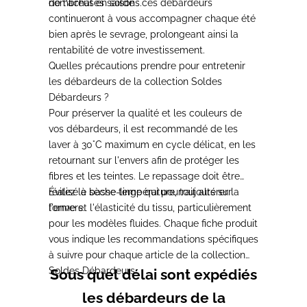
nombreuses saisons.
de l'achat en solde : ces
débardeurs
continueront à vous
accompagner chaque été
bien après le
sevrage, prolongeant ainsi la
rentabilité de votre investissement.
Quelles précautions prendre pour entretenir
les débardeurs de la collection Soldes
Débardeurs ?
Pour préserver la
qualité et les couleurs de
vos
débardeurs, il est recommandé de les
laver à 30°C maximum en cycle délicat,
en les
retournant sur l'envers afin de
protéger les
fibres et les teintes. Le
repassage doit être
réalisé à basse
Évi
tez le sèche-linge qui pourrait altérer
température, toujours sur
la
l'envers.
forme et l'élasticité du tissu,
particulièrement
pour les modèles
fluides. Chaque fiche produit
vous
indique les recommandations spécifiques
à suivre pour chaque article de la
collection
Soldes Débardeurs.
Sous quel délai sont expédiés
les débardeurs de la