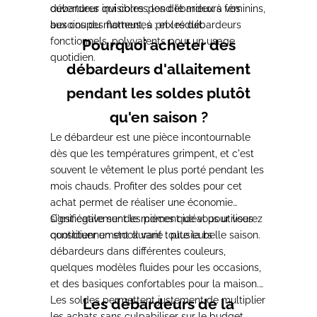
ouvertures
débardeur qui correspond le mieux à
invisibles ; les débardeurs féminins,
vos
aux coupes flatteuses ; et les
besoins du moment, à prix réduit.
débardeurs
fonctionnels, polyvalents
pour un usage
Pourquoi acheter des
quotidien.
débardeurs d'allaitement
pendant les soldes plutôt
qu'en saison ?
Le débardeur est une pièce
incontournable
dès que les températures
grimpent, et c'est
souvent le vêtement
le plus porté pendant les
mois chauds.
Profiter des soldes pour cet
achat
permet de réaliser une économie
significative sur des pièces que vous
C'est également le
moment idéal pour vous
utiliserez
quotidiennement durant toute
constituer un
stock varié : plusieurs
la belle saison.
débardeurs dans
différentes couleurs,
quelques modèles
fluides pour les occasions,
et des
basiques confortables pour la maison.
Les soldes permettent justement de
multiplier
Les débardeurs de la
les achats sans culpabiliser
sur le budget,