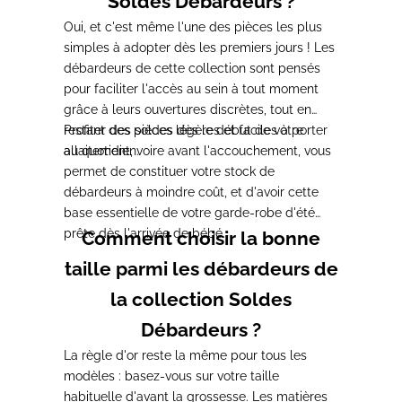
Soldes Débardeurs ?
O
ui, et c'est même l'une des pièces les
plus
simples à adopter dès les premiers
jours ! Les
débardeurs de cette
collection sont pensés
pour faciliter
l'accès au sein à tout moment
grâce à
leurs ouvertures discrètes, tout en
restant des pièces légères et faciles à
Profiter des
soldes dès le début de votre
porter
au quotidien.
allaitement, voire avant
l'accouchement, vous
permet de
constituer votre stock de
débardeurs à
moindre coût, et d'avoir cette
base
essentielle de votre garde-robe d'été
prête dès l'arrivée de bébé.
Comment choisir la bonne
taille parmi les débardeurs de
la collection Soldes
Débardeurs ?
La règle d'or reste la
même pour tous les
modèles : basez-vous
sur votre taille
habituelle d'avant la
grossesse. Les matières