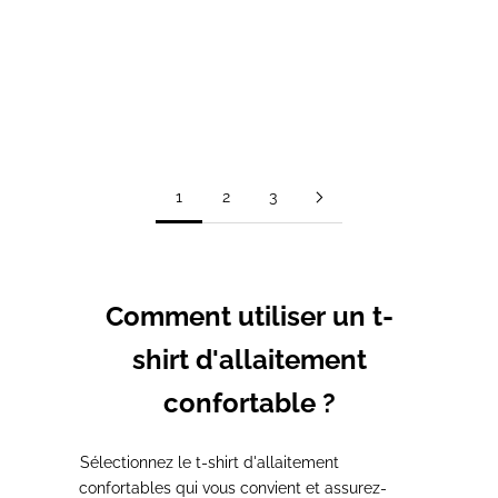
T-shirt d'allaitement
T-shirt d'allaitement ROSE
MAMMA bleu
Prix de vente
Prix normal
20,00€
33,00€
Prix de vente
Prix normal
A partir de 31,00€
39,00€
1
2
3
Comment utiliser un t-
shirt d'allaitement
confortable ?
1.
Sélectionnez le
t-shirt d'allaitement
confortables
qui vous convient et assurez-