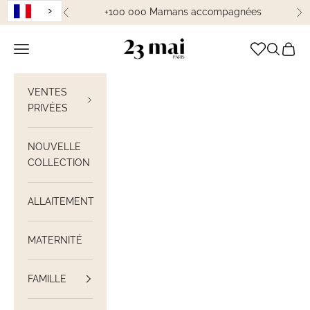
Passer au contenu
+100 000 Mamans accompagnées
Précédent
Su
23 Mai Paris
Ouvrir la navigation
Ouvrir la
Voir le
VENTES
PRIVÉES
NOUVELLE
COLLECTION
ALLAITEMENT
MATERNITÉ
FAMILLE