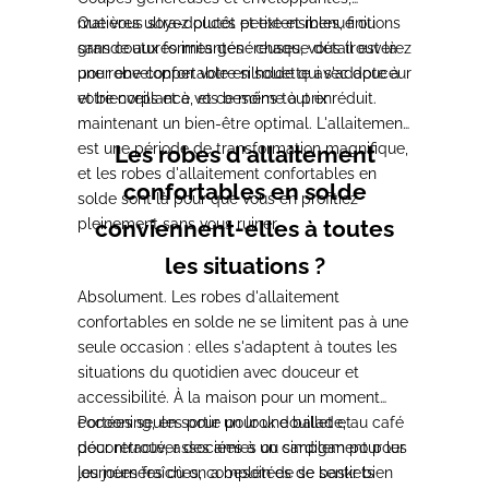
matières ultra-douces et extensibles, finitions
Que vous soyez plutôt petite et menue ou
sans coutures irritantes : chaque détail est là
grande aux formes généreuses, vous trouverez
pour envelopper votre silhouette avec douceur
une robe confortable en solde qui s'adapte à
et bienveillance, et ce même à prix réduit.
votre corps et à vos besoins tout en
maintenant un bien-être optimal. L'allaitement
est une période de transformation magnifique,
Les robes d'allaitement
et les robes d'allaitement confortables en
confortables en solde
solde sont là pour que vous en profitiez
pleinement sans vous ruiner.
conviennent-elles à toutes
les situations ?
Absolument. Les robes d'allaitement
confortables en solde ne se limitent pas à une
seule occasion : elles s'adaptent à toutes les
situations du quotidien avec douceur et
accessibilité. À la maison pour un moment
cocooning, en sortie pour une balade, au café
Portées seules pour un look douillet et
pour retrouver des amies ou simplement pour
décontracté, associées à un cardigan pour les
les journées où on a besoin de se sentir bien
journées fraîches, complétées de baskets