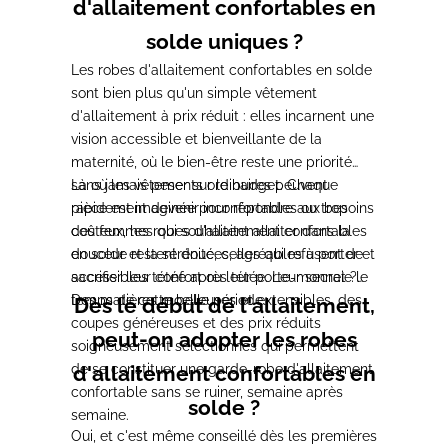
d'allaitement confortables en
solde uniques ?
Les robes d'allaitement confortables en solde
sont bien plus qu'un simple vêtement
d'allaitement à prix réduit : elles incarnent une
vision accessible et bienveillante de la
maternité, où le bien-être reste une priorité
sans jamais peser sur le budget. Chaque
Là où les vêtements ordinaires peuvent
pièce est imaginée pour répondre aux besoins
rapidement devenir inconfortables ou trop
des femmes qui souhaitent allaiter dans la
coûteux, les robes d'allaitement confortables
douceur et la sérénité, celles qui refusent de
en solde restent douces, agréables à porter et
sacrifier leur confort ou leur porte-monnaie le
accessibles tétée après tétée. Leur secret ?
temps de cette belle période.
Des matières moelleuses et extensibles, des
Dès le début de l'allaitement,
coupes généreuses et des prix réduits
peut-on adopter les robes
soigneusement sélectionnés qui permettent
de se constituer une garde-robe d'allaitement
d'allaitement confortables en
confortable sans se ruiner, semaine après
solde ?
semaine.
Oui, et c'est même conseillé dès les premières