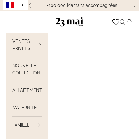
Passer au contenu
+100 000 Mamans accompagnées
Précédent
Su
23 Mai Paris
Ouvrir la navigation
Ouvrir la
Voir le
VENTES
PRIVÉES
NOUVELLE
COLLECTION
ALLAITEMENT
MATERNITÉ
FAMILLE