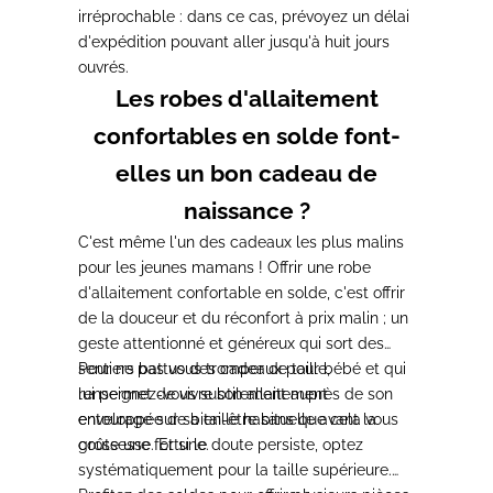
irréprochable : dans ce cas, prévoyez un délai
d'expédition pouvant aller jusqu'à huit jours
ouvrés.
Les robes d'allaitement
confortables en solde font-
elles un bon cadeau de
naissance ?
C'est même l'un des cadeaux les plus malins
pour les jeunes mamans ! Offrir une robe
d'allaitement confortable en solde, c'est offrir
de la douceur et du réconfort à prix malin ; un
geste attentionné et généreux qui sort des
sentiers battus des cadeaux pour bébé et qui
Pour ne pas vous tromper de taille,
lui permet de vivre son allaitement
renseignez-vous subtilement auprès de son
enveloppée de bien-être sans que cela vous
entourage sur sa taille habituelle avant la
coûte une fortune.
grossesse. Et si le doute persiste, optez
systématiquement pour la taille supérieure.