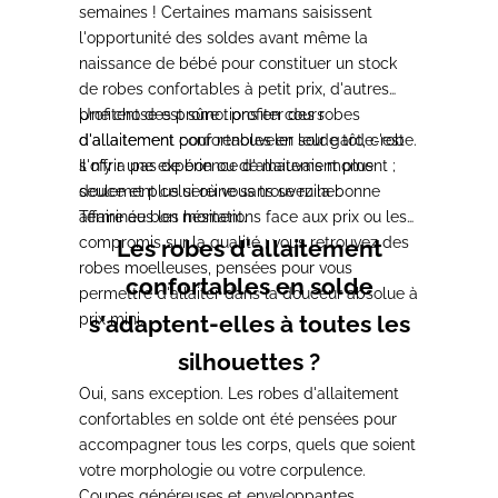
semaines ! Certaines mamans saisissent
l'opportunité des soldes avant même la
naissance de bébé pour constituer un stock
de robes confortables à petit prix, d'autres
profitent des promotions en cours
Une chose est sûre : profiter des robes
d'allaitement pour renouveler leur garde-robe.
d'allaitement confortables en solde tôt, c'est
Il n'y a pas de bon ou de mauvais moment ;
s'offrir une expérience d'allaitement plus
seulement celui où vous trouvez la bonne
douce et plus sereine sans se ruiner.
affaire au bon moment.
Terminées les hésitations face aux prix ou les
compromis sur la qualité ; vous retrouvez des
Les robes d'allaitement
robes moelleuses, pensées pour vous
confortables en solde
permettre d'allaiter dans la douceur absolue à
prix mini.
s'adaptent-elles à toutes les
silhouettes ?
Oui, sans exception. Les robes d'allaitement
confortables en solde ont été pensées pour
accompagner tous les corps, quels que soient
votre morphologie ou votre corpulence.
Coupes généreuses et enveloppantes,