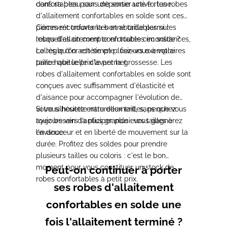
dans sa peau sans dépenser une fortune.
confortables pour une sortie active : les robes
d'allaitement confortables en solde sont ces
pièces réconfortantes et abordables sur
Comment trouver la bonne taille parmi les
lesquelles on compte en toutes circonstances,
robes d'allaitement confortables en solde ?
celles qu'on achète en plusieurs exemplaires
La règle d'or est simple : fiez-vous à votre
parce que le prix le permet.
taille habituelle d'avant la grossesse. Les
robes d'allaitement confortables en solde sont
conçues avec suffisamment d'élasticité et
d'aisance pour accompagner l'évolution de
votre silhouette naturellement, sans que vous
Si vous hésitez entre deux tailles, penchez
ayez besoin d'anticiper plusieurs tailles à
toujours vers la plus grande : vous gagnerez
l'avance.
en douceur et en liberté de mouvement sur la
durée. Profitez des soldes pour prendre
plusieurs tailles ou coloris : c'est le bon
moment pour vous constituer un stock de
Peut-on continuer à porter
robes confortables à petit prix.
ses robes d'allaitement
confortables en solde une
fois l'allaitement terminé ?