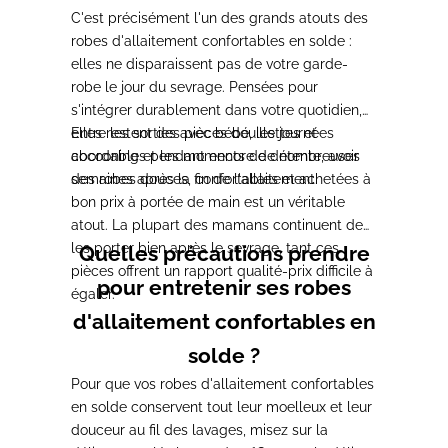
C'est précisément l'un des grands atouts des
robes d'allaitement confortables en solde :
elles ne disparaissent pas de votre garde-
robe le jour du sevrage. Pensées pour
s'intégrer durablement dans votre quotidien,
elles restent des pièces douillettes et
Entre les sorties avec bébé, les journées
abordables pendant encore de nombreuses
cocooning et les moments de détente, avoir
semaines après la fin de l'allaitement.
des robes douces, confortables et achetées à
bon prix à portée de main est un véritable
atout. La plupart des mamans continuent de
les porter bien après le sevrage, tant ces
Quelles précautions prendre
pièces offrent un rapport qualité-prix difficile à
pour entretenir ses robes
égaler.
d'allaitement confortables en
solde ?
Pour que vos robes d'allaitement confortables
en solde conservent tout leur moelleux et leur
douceur au fil des lavages, misez sur la