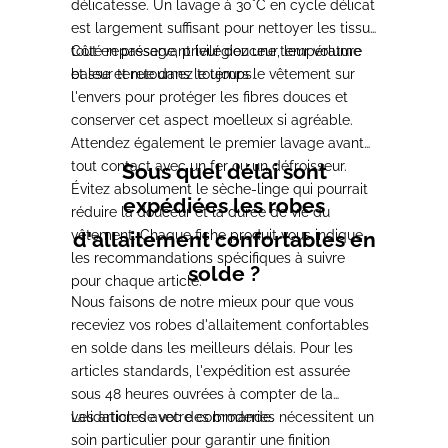
délicatesse. Un lavage à 30°C en cycle délicat
est largement suffisant pour nettoyer les tissus
tout en préservant leur douceur, leur volume
Côté repassage, privilégiez une température
et leur tenue dans le temps.
basse et retournez toujours le vêtement sur
l'envers pour protéger les fibres douces et
conserver cet aspect moelleux si agréable.
Attendez également le premier lavage avant
tout contact avec un fer ou un défroisseur.
Sous quel délai sont
Évitez absolument le sèche-linge qui pourrait
expédiées les robes
réduire la douceur et la durée de vie du
vêtement. Chaque fiche produit vous indique
d'allaitement confortables en
les recommandations spécifiques à suivre
solde ?
pour chaque article.
Nous faisons de notre mieux pour que vous
receviez vos robes d'allaitement confortables
en solde dans les meilleurs délais. Pour les
articles standards, l'expédition est assurée
sous 48 heures ouvrées à compter de la
validation de votre commande.
Les articles avec des broderies nécessitent un
soin particulier pour garantir une finition