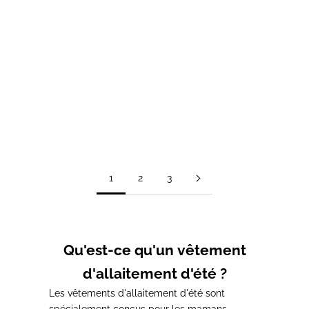
T-shirt d'allaitement col V
T-shirt d'allaitement col V
#MOMMY
ALPHA
Prix de vente
Prix normal
Prix de vente
37,00€
41,00€
41,00€
1
2
3
Qu'est-ce qu'un vêtement
d'allaitement d'été ?
Les vêtements d'allaitement d'été sont
spécialement conçus
pour les mamans