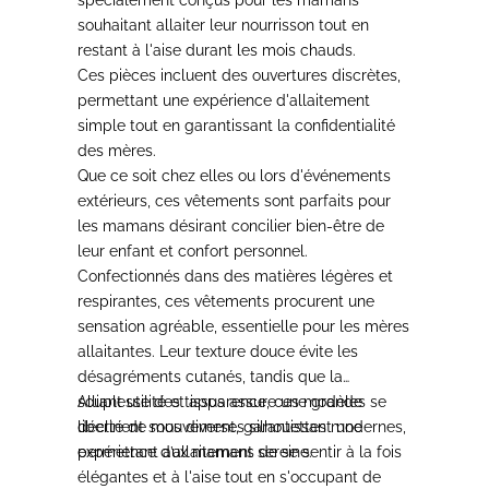
souhaitant allaiter leur nourrisson tout en
restant à l'aise durant les mois chauds
.
Ces pièces incluent des ouvertures discrètes,
permettant une expérience d'allaitement
simple
tout en garantissant la confidentialité
des mères.
Que ce soit
chez elles ou lors d'événements
extérieurs, ces vêtements sont parfaits pour
les mamans désirant concilier bien-être de
leur enfant et confort personnel.
Confectionnés dans des matières légères et
respirantes, ces vêtements procurent une
sensation agréable, essentielle pour les mères
allaitantes.
Leur texture douce évite les
désagréments cutanés, tandis que la
souplesse des tissus assure une grande
Alliant utilité et apparence,
ces modèles se
liberté de mouvement, garantissant une
déclinent sous diverses silhouettes modernes,
expérience d’allaitement sereine.
permettant aux mamans de se sentir à la fois
élégantes et à l'aise
tout en s'occupant de