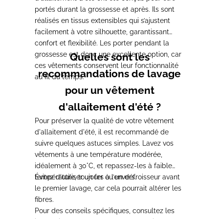
portés durant la grossesse et après.
Ils sont
réalisés en tissus extensibles qui s’ajustent
facilement à votre silhouette, garantissant
confort et flexibilité. Les porter pendant la
grossesse est donc une excellente option, car
Quelles sont les
ces vêtements conservent leur fonctionnalité
recommandations de lavage
au fil du temps.
pour un vêtement
d'allaitement d'été ?
Pour préserver la qualité de votre vêtement
d'allaitement d'été, il est recommandé de
suivre quelques astuces simples.
Lavez vos
vêtements à une température modérée,
idéalement à 30°C, et repassez-les à faible
température
Évitez d'utiliser un fer ou un défroisseur avant
, toujours à l’envers.
le premier lavage
, car cela pourrait altérer les
fibres.
Pour des conseils spécifiques, consultez les