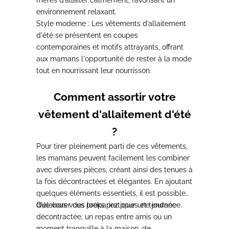
environnement relaxant.
Style moderne :
Les vêtements d’allaitement
d'été se présentent en coupes
contemporaines et motifs attrayants, offrant
aux mamans l'opportunité de rester à la mode
tout en nourrissant leur nourrisson.
Comment assortir votre
vêtement d'allaitement d'été
?
Pour tirer pleinement parti de ces vêtements,
les mamans peuvent facilement les combiner
avec diverses pièces, créant ainsi des tenues à
la fois décontractées et élégantes.
En ajoutant
quelques éléments essentiels, il est possible
d'élaborer des looks pratiques et tendance.
Que vous vous prépariez pour une journée
décontractée, un repas entre amis ou un
moment tranquille à la maison, de