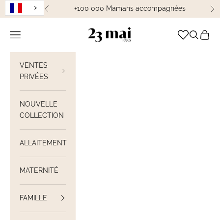
Passer au contenu
+100 000 Mamans accompagnées
Précédent
Su
23 Mai Paris
Ouvrir la navigation
Ouvrir la
Voir le
VENTES
PRIVÉES
NOUVELLE
COLLECTION
ALLAITEMENT
MATERNITÉ
FAMILLE