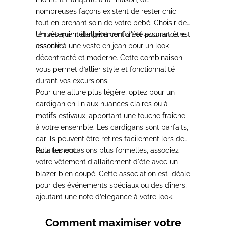
nombreuses façons existent de rester chic
tout en prenant soin de votre bébé.
Choisir des
tenues qui mélangent confort et assurance est
Un vêtement d'allaitement d'été pourrait être
essentiel.
associé à une veste en jean pour un look
décontracté et moderne.
Cette combinaison
vous permet d’allier style et fonctionnalité
durant vos excursions.
Pour une allure plus légère, o
ptez pour un
cardigan en lin aux nuances claires ou à
motifs estivaux
, apportant une touche fraîche
à votre ensemble. Les cardigans sont parfaits,
car ils peuvent être retirés facilement lors de
l’allaitement.
Pour les occasions plus formelles, associez
votre vêtement d'allaitement d'été avec un
blazer bien coupé.
Cette association est idéale
pour des événements spéciaux ou des dîners,
ajoutant une note d’élégance à votre look.
Comment maximiser votre