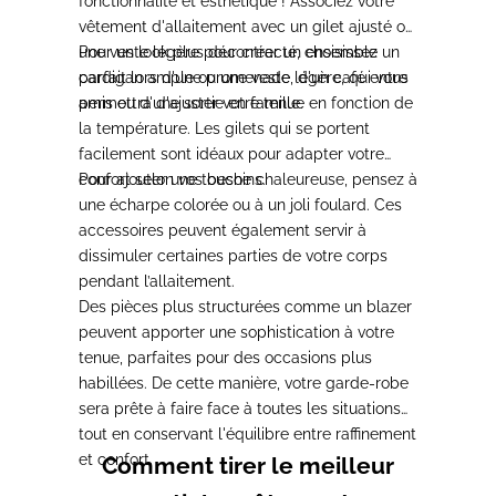
fonctionnalité et esthétique !
Associez votre
vêtement d'allaitement avec un gilet ajusté ou
une veste légère
Pour un look plus décontracté,
pour créer un ensemble
choisissez un
parfait lors d'une promenade, d'un café entre
cardigan ample ou une veste légère, qui vous
amis ou d'une sortie en famille.
permettra d'ajuster votre tenue en fonction de
la température
. Les gilets qui se portent
facilement sont idéaux pour adapter votre
confort selon vos besoins.
Pour ajouter une touche chaleureuse,
pensez à
une écharpe colorée ou à un joli foulard
. Ces
accessoires peuvent également servir à
dissimuler certaines parties de votre corps
pendant l’allaitement.
Des pièces plus structurées comme un blazer
peuvent apporter une sophistication à votre
tenue
, parfaites pour des occasions plus
habillées. De cette manière, votre garde-robe
sera prête à faire face à toutes les situations
tout en conservant l'équilibre entre raffinement
et confort.
Comment tirer le meilleur