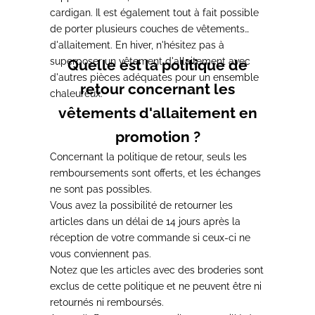
cardigan. Il est également tout à fait possible
de porter plusieurs couches de vêtements
d'allaitement. En hiver, n'hésitez pas à
superposer un vêtement d'allaitement avec
Quelle est la politique de
d'autres pièces adéquates pour un ensemble
retour concernant les
chaleureux.
vêtements d'allaitement en
promotion ?
Concernant la politique de retour,
seuls les
remboursements sont offerts, et les échanges
ne sont pas possibles
.
Vous avez la possibilité de
retourner les
articles dans un délai de 14 jours après la
réception de votre commande
si ceux-ci ne
vous conviennent pas.
Notez que
les articles avec des broderies sont
exclus de cette politique et ne peuvent être ni
retournés ni remboursés
.