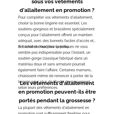
sous vos vêtements
d'allaitement en promotion ?
Pour compléter vos vêtements d'allaitement,
choisir la bonne lingerie est essentiel.
Les
soutiens-gorgesss et brassières spécialement
conçus pour l'allaitement
offrent un maintien
adéquat, avec des bonnets faciles d'accès et
des textiles doux pour la peau.
Si l'achat de modèles spécifiques ne vous
semble pas indispensable pour l'instant, un
soutien-gorge classique
fabriqué dans un
matériau doux et sans armature
pourrait
également faire l'affaire. Certaines mamans
choisissent même de renoncer à porter de la
lingerie pour plus de liberté de mouvement,
Les vêtements d'allaitement
selon leurs préférences.
en promotion peuvent-ils être
portés pendant la grossesse ?
La plupart des vêtements d'allaitement en
promotion sont
suffisamment flexibles pour