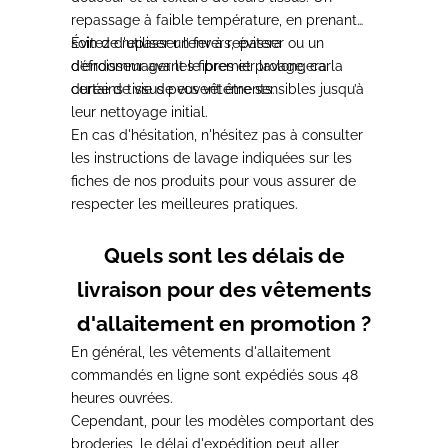
repassage à faible température, en prenant
soin de repasser l’envers,
Évitez d'utiliser un fer à repasser ou un
évitera
d’endommager les fibres et prolongera la
défroisseur avant le premier lavage
, car
durée de vie de vos vêtements
certains tissus peuvent être sensibles jusqu’à
.
leur nettoyage initial.
En cas d'hésitation,
n'hésitez pas à consulter
les instructions de lavage indiquées sur les
fiches de nos produits
pour vous assurer de
respecter les meilleures pratiques.
Quels sont les délais de
livraison pour des vêtements
d'allaitement en promotion ?
En général, les vêtements d'allaitement
commandés en ligne sont
expédiés sous 48
heures ouvrées
.
Cependant, pour les modèles comportant des
broderies,
le délai d'expédition peut aller