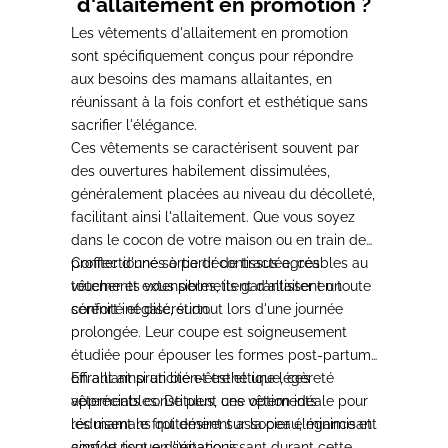
d'allaitement en promotion ?
Les vêtements d'allaitement en promotion
sont
spécifiquement conçus pour répondre
aux besoins des mamans allaitantes
, en
réunissant à la fois confort et esthétique sans
sacrifier l'élégance.
Ces vêtements se caractérisent souvent par
des ouvertures habilement dissimulées,
généralement placées au niveau du décolleté,
facilitant ainsi l'allaitement.
Que vous soyez
dans le cocon de votre maison ou en train de
profiter d'une sortie décontractée, ces
Confectionnés à partir de tissus agréables au
vêtements vous permettent d'allaiter en toute
toucher et extensibles, ils
garantissent un
sérénité
confort inégalé
et discrétion.
, surtout lors d'une journée
prolongée. Leur coupe est soigneusement
étudiée pour épouser les formes post-partum,
offrant ainsi un bien-être et une légèreté
En alliant praticité et esthétique,
ces
appréciables. De plus,
vêtements constituent une option idéale pour
ces vêtements
réduisent le frottement sur la peau
les mamans qui désirent associer élégance et
, minimisant
ainsi le risque d'irritations.
confort
tout en s’épanouissant durant cette