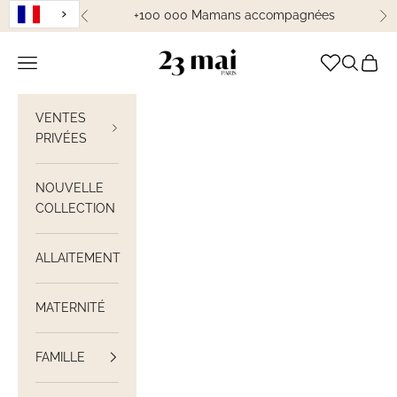
Passer au contenu
+100 000 Mamans accompagnées
Précédent
Su
23 Mai Paris
Ouvrir la navigation
Ouvrir la
Voir le
VENTES
PRIVÉES
NOUVELLE
COLLECTION
ALLAITEMENT
MATERNITÉ
FAMILLE