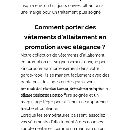
jusqu'à environ huit jours ouvrés
, offrant ainsi
une marge pour un traitement plus soigné.
Comment porter des
vêtements d'allaitement en
promotion avec élégance ?
Notre collection de vêtements d'allaitement
en promotion est
soigneusement conçue pour
s’incorporer harmonieusement dans votre
garde-robe
. Ils se marient facilement avec des
pantalons, des jupes ou des jeans, vous
permettant de composer des looks adaptés à
Pour parfaire votre tenue
, sélectionnez des
toutes les occasions.
bijoux délicats, une coiffure soignée et un
maquillage léger pour afficher une apparence
fraîche et confiante.
Lorsque les températures baissent
, associez
vos vêtements d'allaitement à des couches
supplémentaires, comme un manteau ou un