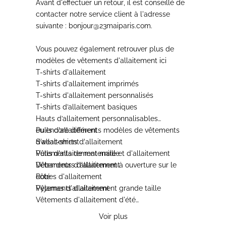
Avant d'effectuer un retour
, il est conseillé de
contacter notre service client à l'adresse
suivante : bonjour@23maiparis.com.
Vous pouvez également retrouver plus de
modèles de
vêtements d'allaitement
ici
T-shirts d'allaitement
T-shirts d'allaitement imprimés
T-shirts d'allaitement personnalisés
T-shirts d’allaitement basiques
Hauts d’allaitement personnalisables
Pulls d'allaitement
ou encore différents modèles de
vêtements
Sweat-shirts d'allaitement
d'allaitement
:
Pulls d'allaitement maille
Vêtements de maternité et d'allaitement
Débardeurs d'allaitement
Vêtements d'allaitement à ouverture sur le
Robes d'allaitement
côté
Pyjamas d'allaitement
Vêtements d'allaitement grande taille
Vêtements d'allaitement d'été
Vêtements d'allaitement chauds
Voir plus
Vêtements d'allaitement brodés