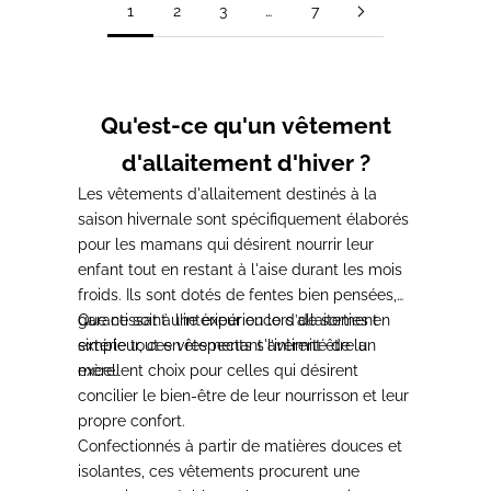
1
2
3
…
7
Qu'est-ce qu'un vêtement
d'allaitement d'hiver ?
Les vêtements d'allaitement
destinés à la
saison hivernale sont spécifiquement élaborés
pour les mamans qui désirent nourrir leur
enfant tout en restant à l'aise durant les mois
froids.
Ils sont dotés de fentes bien pensées,
garantissant une expérience d’allaitement
Que ce soit à l'intérieur ou lors de sorties en
simple tout en respectant l’intimité de la
extérieur,
ces vêtements s'avèrent être un
mère.
excellent choix pour celles qui désirent
concilier le bien-être de leur nourrisson et leur
propre confort.
Confectionnés à partir de matières douces et
isolantes, ces vêtements procurent une