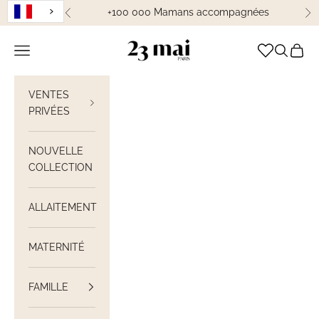
Passer au contenu
+100 000 Mamans accompagnées
Précédent
Su
23 Mai Paris
Ouvrir la navigation
Ouvrir la
Voir le
VENTES
PRIVÉES
NOUVELLE
COLLECTION
ALLAITEMENT
MATERNITÉ
FAMILLE