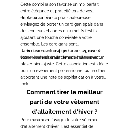
Cette combinaison favorise un mix parfait
entre élégance et praticité lors de vos
déplacements.
Pour une ambiance plus chaleureuse,
envisagez de porter un cardigan épais dans
des couleurs chaudes ou à motifs festifs
,
ajoutant une touche conviviale à votre
ensemble. Les cardigans sont
particulièrement pratiques, car ils peuvent
Dans des occasions plus formelles, mariez
être enlevés aisément lors de l’allaitement.
votre vêtement d'allaitement d'hiver avec un
blazer bien ajusté.
Cette association est idéale
pour un événement professionnel ou un dîner,
apportant une note de sophistication à votre
look.
Comment tirer le meilleur
parti de votre vêtement
d'allaitement d'hiver ?
Pour maximiser l'usage de votre vêtement
d'allaitement d'hiver,
il est essentiel de