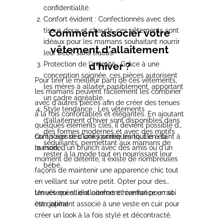
confidentialité.
Confort évident :
Confectionnés avec des
tissus doux et chauds, ces vêtements sont
Comment associer votre
idéaux pour les mamans souhaitant nourrir
vêtement d'allaitement
leur bébé sans tracas.
Protection de l'intimité :
d'hiver ?
Grâce à une
conception soignée, ces pièces autorisent
Pour tirer le meilleur parti de ces vêtements,
les mères à allaiter paisiblement, apportant
les mamans peuvent
facilement les combiner
un cadre agréable.
avec d'autres pièces afin de créer des tenues
Style tendance :
Les vêtements
à la fois confortables et élégantes.
En ajoutant
d’allaitement d'hiver sont disponibles dans
quelques éléments clés, il devient possible de
des formes modernes et avec des motifs
composer des looks pratiques tout en étant à
Qu'il s'agisse d'une journée tranquille à la
séduisants, permettant aux mamans de
la mode.
maison, d'un brunch avec des amis ou d'un
rester à la mode tout en nourrissant leur
moment de détente, il existe de nombreuses
bébé.
façons de maintenir une apparence chic
tout
en veillant sur votre petit. Opter pour des
tenues qui allient confort et confiance en soi
Un vêtement d'allaitement hivernal pourrait
est capital.
être joliment
associé à une veste en cuir pour
créer un look à la fois stylé et décontracté.