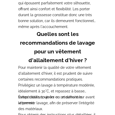
qui épousent parfaitement votre silhouette,
offrant ainsi confort et flexibilité.
Les porter
durant la grossesse constitue donc une très
bonne solution, car ils demeurent fonctionnels
même après l'accouchement.
Quelles sont les
recommandations de lavage
pour un vêtement
d'allaitement d'hiver ?
Pour maintenir la qualité de votre vêtement
d'allaitement d'hiver, il est prudent de suivre
certaines recommandations pratiques.
Privilégiez un
lavage à température modérée,
idéalement à 30°C, et repassez à basse
température
Évitez d’utilisez un fer ou un défroisseur avant
, toujours en retournant le
vêtement.
le premier lavage
, afin de préserver l’intégrité
des matériaux.
Pour obtenir des instructions plus détaillées,
il