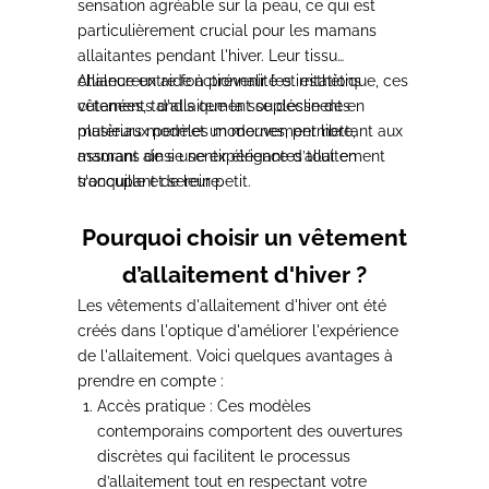
sensation agréable sur la peau, ce qui est
particulièrement crucial pour les mamans
allaitantes pendant l'hiver.
Leur tissu
chaleureux aide à prévenir les irritations
Alliance entre fonctionnalité et esthétique,
ces
cutanées, tandis que la souplesse des
vêtements d'allaitement se déclinent en
matériaux permet un mouvement libre,
plusieurs modèles modernes, permettant aux
assurant ainsi une expérience d’allaitement
mamans de se sentir élégantes
tout en
tranquille et sereine.
s'occupant de leur petit.
Pourquoi choisir un vêtement
d’allaitement d'hiver ?
Les vêtements d'allaitement d'hiver ont été
créés dans l'optique d'améliorer l'expérience
de l'allaitement.
Voici quelques avantages à
prendre en compte :
Accès pratique :
Ces modèles
contemporains comportent des ouvertures
discrètes qui facilitent le processus
d’allaitement tout en respectant votre