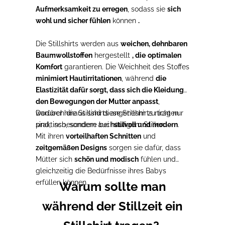
Aufmerksamkeit zu erregen
, sodass sie
sich
wohl und sicher fühlen
können
.
Die Stillshirts werden aus
weichen, dehnbaren
Baumwollstoffen
hergestellt
, die
optimalen
Komfort
garantieren. Die Weichheit des Stoffes
minimiert Hautirritationen
, während
die
Elastizität dafür sorgt, dass sich die Kleidung
den Bewegungen der Mutter anpasst
,
wodurch die Stillshirts angenehm zu tragen
Darüber hinaus sind diese Stillshirts nicht nur
sind, insbesondere bei häufigem Stillen.
praktisch, sondern auch
stilvoll und modern
.
Mit ihren
vorteilhaften Schnitten
und
zeitgemäßen Designs
sorgen sie dafür, dass
Mütter sich
schön und modisch
fühlen und
gleichzeitig die Bedürfnisse ihres Babys
erfüllen können.
Warum sollte man
während der Stillzeit ein