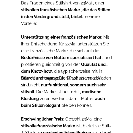
Das Tragen eines Stillshirt
von 23Mai , einer
stilvollen französischen Marke
,
die
das Stillen
in den Vordergrund stellt, bietet
mehrere
Vorteile:
Unterstützung einer französischen Marke:
Mit
Ihrer Entscheidung für 23Mai unterstützen Sie
eine französische Marke, die sich auf die
Bedürfnisse von Müttern
spezialisiert hat
,
und
profitieren gleichzeitig von der
Qualität und
dem Know-how
, die typischerweise mit in
Frankreich hergestellten Produkten verbunden
Stilvoll und trendy:
Die Stillshirts
von 23Mai
sind.
sind nicht
nur funktional, sondern auch sehr
stilvoll
. Die Marke ist bestrebt
, modische
Kleidung
zu entwerfen
,
damit Mütter
auch
beim Stillen elegant
bleiben können.
Erschwinglicher Preis:
Obwohl 23Mai eine
stilvolle französische Marke
ist, bietet sie Still-
T-Shirts
zu erschwinglichen Preisen
an
,
damit