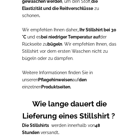
gewaschen werden
, um den Stoff,
die
Elastizität und die Reißverschlüsse
zu
schonen
.
Wir empfehlen Ihnen daher
, Ihr Stillshirt
bei 30
°C
und es
bei niedriger Temperatur auf
der
Rückseite zu
bügeln
. Wir empfehlen Ihnen, das
Stillshirt vor dem ersten Waschen nicht zu
bügeln oder zu dämpfen.
Weitere Informationen finden Sie in
unseren
Pflegehinweisen
auf
den
einzelnen
Produktseiten.
Wie lange dauert die
Lieferung eines Stillshirt ?
Die Stillshirts
werden innerhalb von
48
Stunden
versandt
.