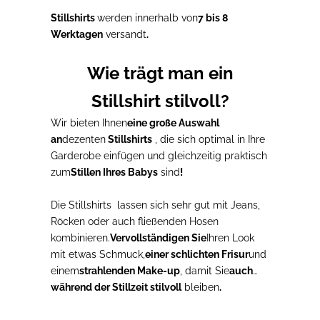
Stillshirts
werden innerhalb von
7 bis 8
Werktagen
versandt
.
Wie trägt man ein
Stillshirt stilvoll?
Wir bieten Ihnen
eine große Auswahl
an
dezenten
Stillshirts
, die sich optimal in Ihre
Garderobe einfügen und gleichzeitig praktisch
zum
Stillen Ihres Babys
sind
!
Die Stillshirts
lassen sich sehr gut mit Jeans,
Röcken oder auch fließenden Hosen
kombinieren.
Vervollständigen Sie
Ihren Look
mit etwas Schmuck,
einer schlichten Frisur
und
einem
strahlenden Make-up
, damit Sie
auch
während der Stillzeit stilvoll
bleiben
.