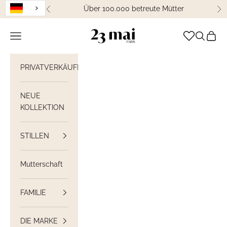
Weiter zum Inhalt
Über 100.000 betreute Mütter
Zurück
We
23 Mai Paris
Navigation öffnen
Suche öff
Waren
PRIVATVERKÄUFE
NEUE
KOLLEKTION
STILLEN
Mutterschaft
FAMILIE
DIE MARKE