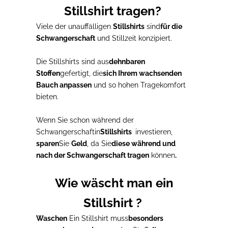
Stillshirt tragen?
Viele der unauffälligen
Stillshirts
sind
für die
Schwangerschaft
und Stillzeit konzipiert.
Die Stillshirts
sind aus
dehnbaren
Stoffen
gefertigt, die
sich Ihrem wachsenden
Bauch anpassen
und so hohen Tragekomfort
bieten.
Wenn
Sie schon während der
Schwangerschaft
in
Stillshirts
investieren
,
sparen
Sie
Geld
, da Sie
diese während und
nach der Schwangerschaft tragen
können
.
Wie wäscht man ein
Stillshirt ?
Waschen
Ein Stillshirt
muss
besonders