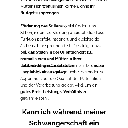
Mütter
sich wohlfühlen
können,
ohne ihr
Budget zu sprengen.
Förderung des Stillens:
23Mai fördert das
Stillen, indem es Kleidung anbietet, die diese
Funktion perfekt integriert und gleichzeitig
ästhetisch ansprechend ist. Dies trägt dazu
bei,
das Stillen in der Öffentlichkeit zu
normalisieren und Mütter in ihrer
Entscheidung zu unterstützen.
Haltbarkeit und Qualität:
Die T-Shirts
sind auf
Langlebigkeit ausgelegt,
wobei besonderes
Augenmerk auf die Qualität der Materialien
und der Verarbeitung gelegt wird, um ein
gutes Preis-Leistungs-Verhältnis
zu
gewährleisten
.
Kann ich während meiner
Schwangerschaft ein