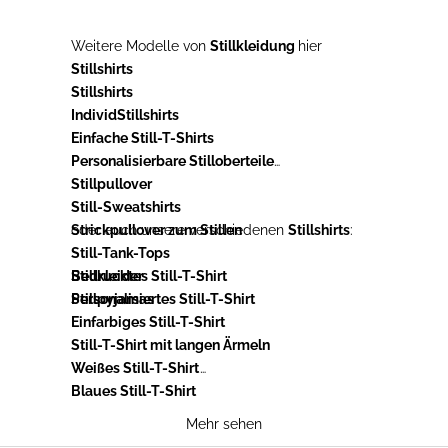
Weitere Modelle von
Stillkleidung
hier
Stillshirts
Stillshirts
IndividStillshirts
Einfache Still-T-Shirts
Personalisierbare Stilloberteile
Stillpullover
Still-Sweatshirts
Strickpullover zum Stillen
oder auch unsere verschiedenen
Stillshirts
:
Still-Tank-Tops
Stillkleider
Bedrucktes Still-T-Shirt
Stillpyjamas
Personalisiertes Still-T-Shirt
Einfarbiges Still-T-Shirt
Still-T-Shirt mit langen Ärmeln
Weißes Still-T-Shirt
Blaues Still-T-Shirt
Schwarzes Still-T-Shirt
Mehr sehen
Graues Still-T-Shirt