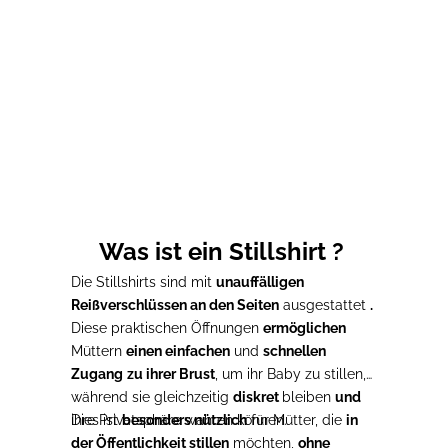
Stillshirt
Prix de vente
33,00€
Was ist ein Stillshirt ?
Die Stillshirts sind mit
unauffälligen
Reißverschlüssen an den Seiten
ausgestattet
.
Diese praktischen Öffnungen
ermöglichen
Müttern
einen einfachen
und
schnellen
Zugang
zu ihrer Brust
, um ihr Baby zu stillen,
während sie gleichzeitig
diskret
bleiben
und
ihre Privatsphäre wahren können.
Dies ist
besonders nützlich
für Mütter, die
in
der Öffentlichkeit stillen
möchten,
ohne