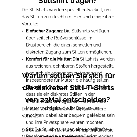
Stillshirt tragen?
Die Stillshirts wurden speziell entwickelt, um
das Stillen zu erleichtern. Hier sind einige ihrer
Vorteile:
Einfacher Zugang:
Die Stillshirts verfügen
über seitliche Reißverschlüsse im
Brustbereich, die einen schnellen und
diskreten Zugang zum Stillen ermöglichen.
Komfort für die Mutter: Die
Stillshirts werden
aus weichen, dehnbaren Stoffen hergestellt,
wodurch sie angenehm zu tragen sind,
Warum sollten Sie sich für
insbesondere für Mütter, die häufig stillen.
die diskreten Still-T-Shirts
Diskretion:
Die Stillshirts sind so konzipiert,
dass sie ein diskretes Stillen in der
von 23Mai entscheiden?
Öffentlichkeit ermöglichen, was für viele
Mütter wichtig ist, die ihr Baby stillen
Der Kauf von Stillshirts von 23mai mehrere
möchten, dabei aber bequem gekleidet sein
Vorteile:
und ihre Privatsphäre wahren möchten.
Stil:
Die Stillshirts haben eine vorteilhafte
Die Stillshirts von 23mai so konzipiert, dass sie
Passform und ein modernes Design, sodass
Müttern
maximalen Komfort
bieten. Sie