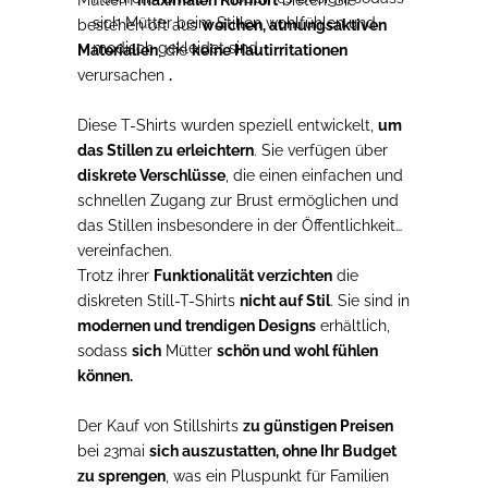
sich Mütter beim Stillen wohlfühlen und
bestehen oft aus
weichen, atmungsaktiven
modisch gekleidet sind.
Materialien
, die
keine Hautirritationen
verursachen
.
Diese T-Shirts wurden speziell entwickelt,
um
das Stillen zu erleichtern
. Sie verfügen über
diskrete Verschlüsse
, die einen einfachen und
schnellen Zugang zur Brust ermöglichen und
das Stillen insbesondere in der Öffentlichkeit
vereinfachen.
Trotz ihrer
Funktionalität
verzichten
die
diskreten Still-T-Shirts
nicht auf Stil
. Sie sind in
modernen und trendigen Designs
erhältlich,
sodass
sich
Mütter
schön und wohl fühlen
können.
Der Kauf von Stillshirts
zu günstigen Preisen
bei 23mai
sich auszustatten, ohne Ihr Budget
zu sprengen
, was ein Pluspunkt für Familien