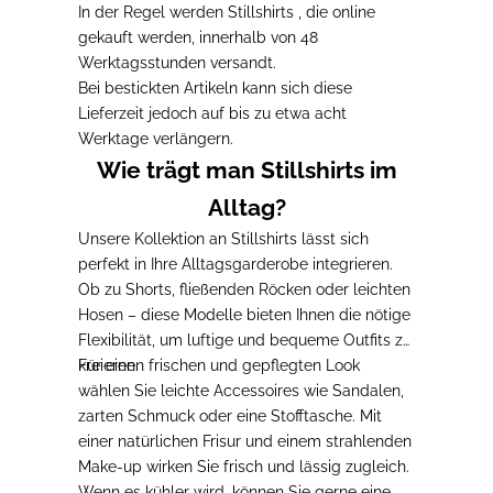
In der Regel werden Stillshirts , die online
gekauft werden, innerhalb von 48
Werktagsstunden versandt.
Bei bestickten Artikeln kann sich diese
Lieferzeit jedoch auf bis zu etwa acht
Werktage verlängern.
Wie trägt man Stillshirts im
Alltag?
Unsere Kollektion an Stillshirts lässt sich
perfekt in Ihre Alltagsgarderobe integrieren.
Ob zu Shorts, fließenden Röcken oder leichten
Hosen – diese Modelle bieten Ihnen die nötige
Flexibilität, um luftige und bequeme Outfits zu
kreieren.
Für einen frischen und gepflegten Look
wählen Sie leichte Accessoires wie Sandalen,
zarten Schmuck oder eine Stofftasche. Mit
einer natürlichen Frisur und einem strahlenden
Make-up wirken Sie frisch und lässig zugleich.
Wenn es kühler wird, können Sie gerne eine