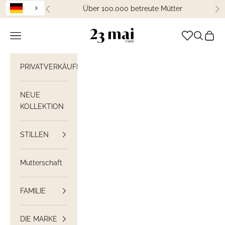
Weiter zum Inhalt
Über 100.000 betreute Mütter
Zurück
We
23 Mai Paris
Navigation öffnen
Suche öff
Waren
PRIVATVERKÄUFE
NEUE
KOLLEKTION
STILLEN
Mutterschaft
FAMILIE
DIE MARKE