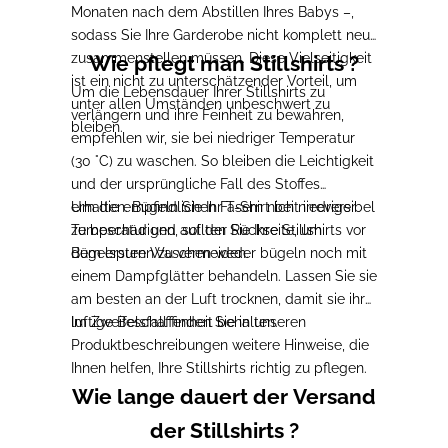
Monaten nach dem Abstillen Ihres Babys –,
sodass Sie Ihre Garderobe nicht komplett neu
zusammenstellen müssen. Diese Vielseitigkeit
Wie pflegt man Stillshirts ?
ist ein nicht zu unterschätzender Vorteil, um
Um die Lebensdauer Ihrer Stillshirts zu
unter allen Umständen unbeschwert zu
verlängern und ihre Feinheit zu bewahren,
bleiben.
empfehlen wir, sie bei niedriger Temperatur
(30 °C) zu waschen. So bleiben die Leichtigkeit
und der ursprüngliche Fall des Stoffes
erhalten. Bügeln Sie Ihr T-Shirt bei niedriger
Um die empfindlichen Fasern nicht irreversibel
Temperatur und auf der Rückseite, um
zu beschädigen, sollten Sie Ihre Stillshirts vor
Bügelspuren zu vermeiden.
dem ersten Waschen weder bügeln noch mit
einem Dampfglätter behandeln. Lassen Sie sie
am besten an der Luft trocknen, damit sie ihre
luftige Beschaffenheit behalten.
Im Zweifelsfall finden Sie in unseren
Produktbeschreibungen weitere Hinweise, die
Ihnen helfen, Ihre Stillshirts richtig zu pflegen.
Wie lange dauert der Versand
der Stillshirts ?