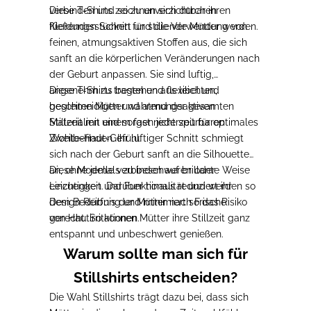
verbinden und so zu unverzichtbaren
Diese T-Shirts zeichnen sich durch ihren
Kleidungsstücken für stillende Mütter werden.
fließenden Schnitt und die Verwendung von
feinen, atmungsaktiven Stoffen aus, die sich
sanft an die körperlichen Veränderungen nach
der Geburt anpassen. Sie sind luftig,
angenehm zu tragen und flexibel und
Diese T-Shirts bestehen aus leichten,
begleiten Mütter während der gesamten
geschmeidigen und atmungsaktiven
Stillzeit mit einem fast nicht spürbaren
Materialien und sorgen jederzeit für optimales
Zweite-Haut-Gefühl.
Wohlbefinden. Ihr luftiger Schnitt schmiegt
sich nach der Geburt sanft an die Silhouette
an, ohne jemals zu beschweren oder
Diese Modelle verbinden auf brillante Weise
einzuengen. Darüber hinaus reduziert ihr
Leichtigkeit und Funktionalität und werden so
Design Reibung und minimiert so das Risiko
dem Bedürfnis der Mütter nach Frische
von Hautirritationen.
gerecht. So können Mütter ihre Stillzeit ganz
entspannt und unbeschwert genießen.
Warum sollte man sich für
Stillshirts entscheiden?
Die Wahl Stillshirts trägt dazu bei, dass sich