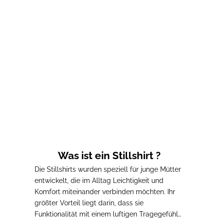
Optionen auswählen
Optionen auswählen
Damen-T-Shirt D'AMOUR
Damen-T-Shirt ALPHA
Prix de vente
Prix de vente
41,00€
41,00€
Was ist ein Stillshirt ?
Die Stillshirts wurden speziell für junge Mütter
entwickelt, die im Alltag Leichtigkeit und
Komfort miteinander verbinden möchten. Ihr
größter Vorteil liegt darin, dass sie
Funktionalität mit einem luftigen Tragegefühl