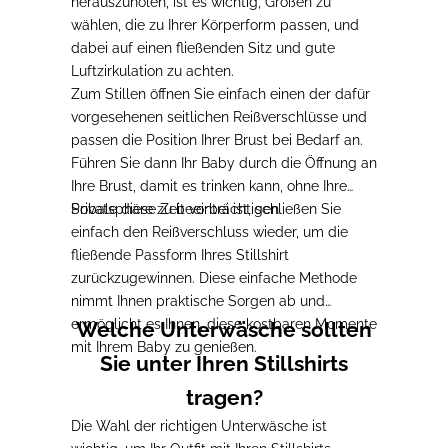
herauszuholen, ist es wichtig, Größen zu
wählen, die zu Ihrer Körperform passen, und
dabei auf einen fließenden Sitz und gute
Luftzirkulation zu achten.
Zum Stillen öffnen Sie einfach einen der dafür
vorgesehenen seitlichen Reißverschlüsse und
passen die Position Ihrer Brust bei Bedarf an.
Führen Sie dann Ihr Baby durch die Öffnung an
Ihre Brust, damit es trinken kann, ohne Ihre
Privatsphäre zu beeinträchtigen.
Sobale diese Zeit vorbei ist, schließen Sie
einfach den Reißverschluss wieder, um die
fließende Passform Ihres Stillshirt
zurückzugewinnen. Diese einfache Methode
nimmt Ihnen praktische Sorgen ab und
ermöglicht es Ihnen, diese kostbaren Momente
Welche Unterwäsche sollten
mit Ihrem Baby zu genießen.
Sie unter Ihren Stillshirts
tragen?
Die Wahl der richtigen Unterwäsche ist