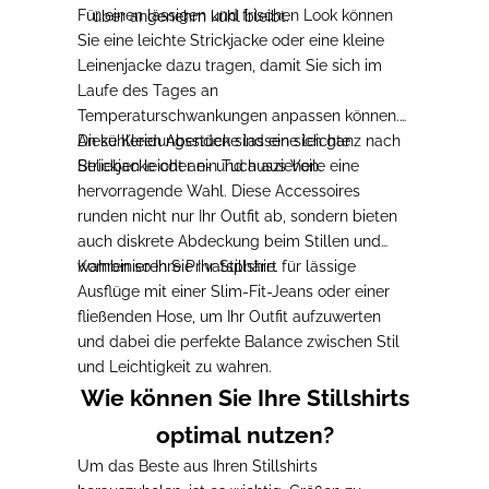
Für einen lässigen und frischen Look können
über angenehm kühl bleibt.
Sie eine leichte Strickjacke oder eine kleine
Leinenjacke dazu tragen, damit Sie sich im
Laufe des Tages an
Temperaturschwankungen anpassen können.
Diese Kleidungsstücke lassen sich ganz nach
An kühleren Abenden sind eine leichte
Belieben leicht an- und ausziehen.
Strickjacke oder ein Tuch aus Voile eine
hervorragende Wahl. Diese Accessoires
runden nicht nur Ihr Outfit ab, sondern bieten
auch diskrete Abdeckung beim Stillen und
wahren so Ihre Privatsphäre.
Kombinieren Sie Ihr Stillshirt für lässige
Ausflüge mit einer Slim-Fit-Jeans oder einer
fließenden Hose, um Ihr Outfit aufzuwerten
und dabei die perfekte Balance zwischen Stil
und Leichtigkeit zu wahren.
Wie können Sie Ihre Stillshirts
optimal nutzen?
Um das Beste aus Ihren Stillshirts