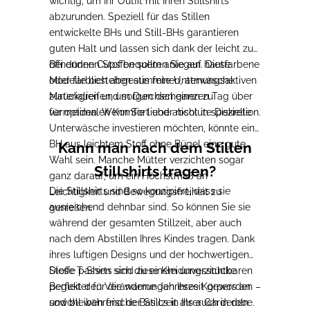
wichtig, um Ihr Outfit mit Ihren Stillshirts
abzurunden. Speziell für das Stillen
entwickelte BHs und Still-BHs garantieren
guten Halt und lassen sich dank der leicht zu
öffnenden Cups bequem anlegen. Diese
Bei dünnen Stoffen sollten Sie auf hautfarbene
Modelle bestehen aus feinen, atmungsaktiven
oder farblich abgestimmte Unterwäsche
Materialien und sorgen den ganzen Tag über
zurückgreifen, um Durchscheinen zu
für optimalen Komfort und absolute Diskretion.
vermeiden. Wenn Sie lieber nicht in spezielle
Unterwäsche investieren möchten, könnte ein
BH aus leichtem Stoff ohne Bügel eine gute
Kann man nach dem Stillen
Wahl sein. Manche Mütter verzichten sogar
Stillshirts tragen?
ganz darauf, um ein Höchstmaß an
Die Stillshirts sind so konzipiert, dass sie
Leichtigkeit und Bewegungsfreiheit zu
ausreichend dehnbar sind. So können Sie sie
genießen.
während der gesamten Stillzeit, aber auch
nach dem Abstillen Ihres Kindes tragen. Dank
ihres luftigen Designs und der hochwertigen
Stoffe passen sich diese Kleidungsstücke
Diese T-Shirts sind zu einem unverzichtbaren
perfekt den Veränderungen Ihres Körpers an
Begleiter für die warme Jahreszeit geworden –
und bleiben frische Basics in Ihrer Garderobe.
sowohl während der Stillzeit als auch in den