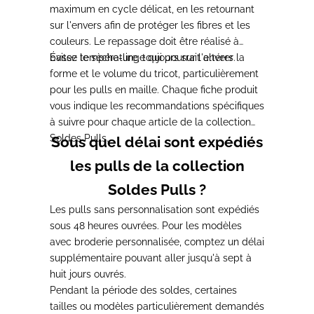
maximum en cycle délicat, en les retournant
sur l'envers afin de protéger les fibres et les
couleurs. Le repassage doit être réalisé à
basse température, toujours sur l'envers.
Évitez le sèche-linge qui pourrait altérer la
forme et le volume du tricot, particulièrement
pour les pulls en maille. Chaque fiche produit
vous indique les recommandations spécifiques
à suivre pour chaque article de la collection
Soldes Pulls.
Sous quel délai sont expédiés
les pulls de la collection
Soldes Pulls ?
Les pulls sans personnalisation sont expédiés
sous 48 heures ouvrées. Pour les modèles
avec broderie personnalisée, comptez un délai
supplémentaire pouvant aller jusqu'à sept à
huit jours ouvrés.
Pendant la période des soldes, certaines
tailles ou modèles particulièrement demandés