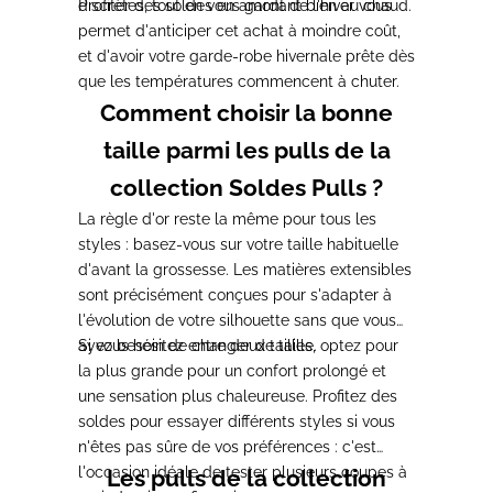
discrètes, tout en vous gardant bien au chaud.
Profiter des soldes en amont de l'hiver vous
permet d'anticiper cet achat à moindre coût,
et d'avoir votre garde-robe hivernale prête dès
que les températures commencent à chuter.
Comment choisir la bonne
taille parmi les pulls de la
collection Soldes Pulls ?
La règle d'or reste la même pour tous les
styles : basez-vous sur votre taille habituelle
d'avant la grossesse. Les matières extensibles
sont précisément conçues pour s'adapter à
l'évolution de votre silhouette sans que vous
ayez besoin de changer de taille.
Si vous hésitez entre deux tailles, optez pour
la plus grande pour un confort prolongé et
une sensation plus chaleureuse. Profitez des
soldes pour essayer différents styles si vous
n'êtes pas sûre de vos préférences : c'est
l'occasion idéale de tester plusieurs coupes à
Les pulls de la collection