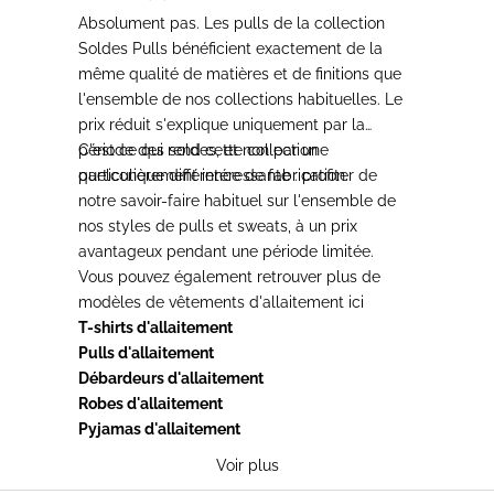
Absolument pas. Les pulls de la collection
Soldes Pulls bénéficient exactement de la
même qualité de matières et de finitions que
l'ensemble de nos collections habituelles. Le
prix réduit s'explique uniquement par la
période des soldes, et non par une
C'est ce qui rend cette collection
quelconque différence de fabrication.
particulièrement intéressante : profiter de
notre savoir-faire habituel sur l'ensemble de
nos styles de pulls et sweats, à un prix
avantageux pendant une période limitée.
Vous pouvez également retrouver plus de
modèles de
vêtements d'allaitement
ici
T-shirts d'allaitement
Pulls d'allaitement
Débardeurs d'allaitement
Robes d'allaitement
Pyjamas d'allaitement
Voir plus