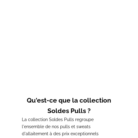
Choisir les options
Pull d'allaitement marine
Pull d'allaitement gris
ASSIA
ALMA
Prix de vente
Prix normal
Prix de vente
Prix normal
A partir de 56,00€
77,00€
63,00€
78,00€
Pull d'allaitement noir
Robe d'allaitement Marissa
EMMA
Prix de vente
80,00€
Prix de vente
81,00€
Qu'est-ce que la collection
Soldes Pulls ?
La collection Soldes Pulls regroupe
l'ensemble de nos pulls et sweats
d'allaitement à des prix exceptionnels