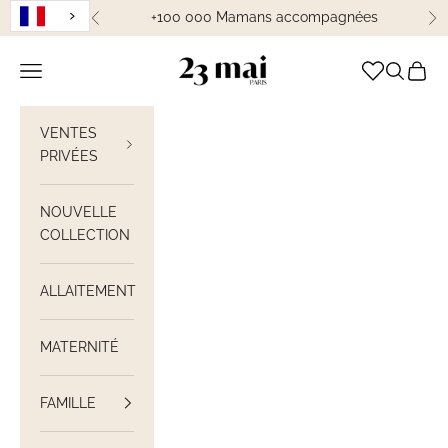
Passer au contenu
+100 000 Mamans accompagnées
Précédent
Su
23 Mai Paris
Ouvrir la navigation
Ouvrir la
Voir le
VENTES
PRIVÉES
NOUVELLE
COLLECTION
ALLAITEMENT
MATERNITÉ
FAMILLE