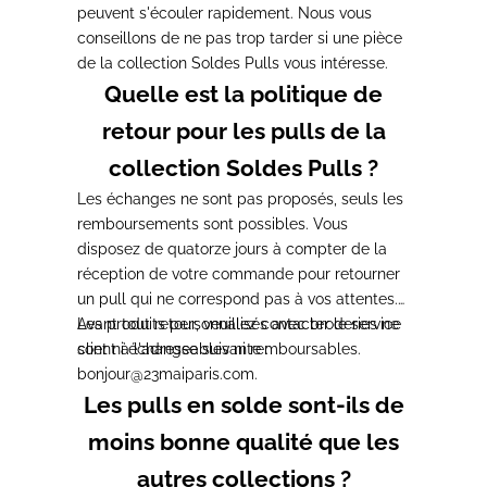
peuvent s'écouler rapidement. Nous vous
conseillons de ne pas trop tarder si une pièce
de la collection Soldes Pulls vous intéresse.
Quelle est la politique de
retour pour les pulls de la
collection Soldes Pulls ?
Les échanges ne sont pas proposés, seuls les
remboursements sont possibles. Vous
disposez de quatorze jours à compter de la
réception de votre commande pour retourner
un pull qui ne correspond pas à vos attentes.
Les produits personnalisés avec broderies ne
Avant tout retour, veuillez contacter le service
sont ni échangeables ni remboursables.
client à l'adresse suivante :
bonjour@23maiparis.com
.
Les pulls en solde sont-ils de
moins bonne qualité que les
autres collections ?