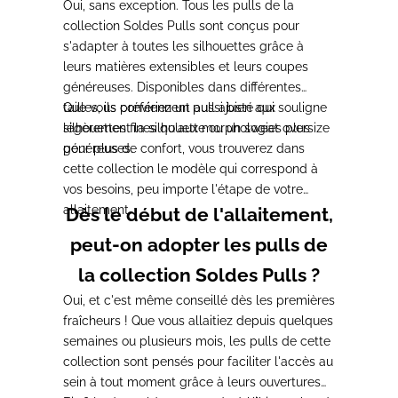
Oui, sans exception. Tous les pulls de la
collection Soldes Pulls sont conçus pour
s'adapter à toutes les silhouettes grâce à
leurs matières extensibles et leurs coupes
généreuses. Disponibles dans différentes
tailles, ils conviennent aussi bien aux
Que vous préfériez un pull ajusté qui souligne
silhouettes fines qu'aux morphologies plus
légèrement la silhouette ou un sweat oversize
généreuses.
pour plus de confort, vous trouverez dans
cette collection le modèle qui correspond à
vos besoins, peu importe l'étape de votre
allaitement.
Dès le début de l'allaitement,
peut-on adopter les pulls de
la collection Soldes Pulls ?
Oui, et c'est même conseillé dès les premières
fraîcheurs ! Que vous allaitiez depuis quelques
semaines ou plusieurs mois, les pulls de cette
collection sont pensés pour faciliter l'accès au
sein à tout moment grâce à leurs ouvertures