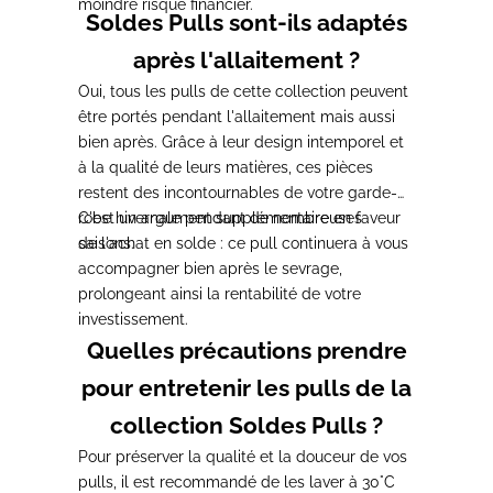
moindre risque financier.
Soldes Pulls sont-ils adaptés
après l'allaitement ?
Oui, tous les pulls de cette collection peuvent
être portés pendant l'allaitement mais aussi
bien après. Grâce à leur design intemporel et
à la qualité de leurs matières, ces pièces
restent des incontournables de votre garde-
robe hivernale pendant de nombreuses
C'est un argument supplémentaire en faveur
saisons.
de l'achat en solde : ce pull continuera à vous
accompagner bien après le sevrage,
prolongeant ainsi la rentabilité de votre
investissement.
Quelles précautions prendre
pour entretenir les pulls de la
collection Soldes Pulls ?
Pour préserver la qualité et la douceur de vos
pulls, il est recommandé de les laver à 30°C