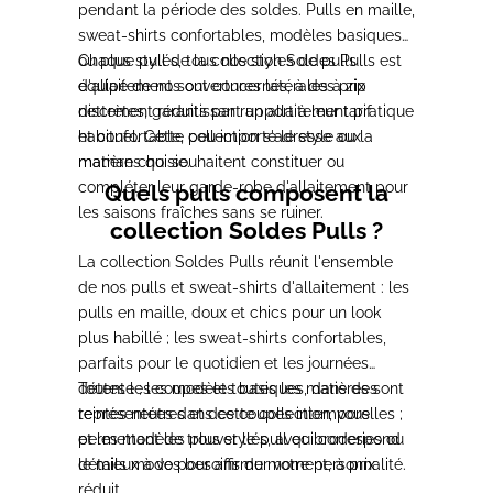
pendant la période des soldes. Pulls en maille,
sweat-shirts confortables, modèles basiques
ou plus stylés, tous nos styles de pulls
Chaque pull de la collection Soldes Pulls est
d'allaitement sont concernés, à des prix
équipé de nos ouvertures latérales à zip
nettement réduits par rapport à leur tarif
discrètes, garantissant un allaitement pratique
habituel. Cette collection s'adresse aux
et confortable, peu importe le style ou la
mamans qui souhaitent constituer ou
matière choisie.
compléter leur garde-robe d'allaitement pour
Quels pulls composent la
les saisons fraîches sans se ruiner.
collection Soldes Pulls ?
La collection Soldes Pulls réunit l'ensemble
de nos pulls et sweat-shirts d'allaitement : les
pulls en maille, doux et chics pour un look
plus habillé ; les sweat-shirts confortables,
parfaits pour le quotidien et les journées
détente ; les modèles basiques, dans des
Toutes les coupes et toutes les matières sont
teintes neutres et des coupes intemporelles ;
représentées dans cette collection, vous
et les modèles plus stylés, avec broderies ou
permettant de trouver le pull qui correspond
détails mode pour affirmer votre personnalité.
le mieux à vos besoins du moment, à prix
réduit.