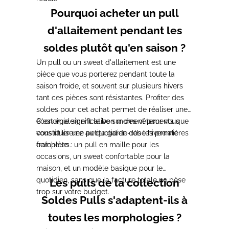
Pourquoi acheter un pull
d'allaitement pendant les
soldes plutôt qu'en saison ?
Un pull ou un sweat d'allaitement est une
pièce que vous porterez pendant toute la
saison froide, et souvent sur plusieurs hivers
tant ces pièces sont résistantes. Profiter des
soldes pour cet achat permet de réaliser une
économie significative sur des vêtements que
C'est également le bon moment pour vous
vous utiliserez au quotidien dès les premières
constituer une petite garde-robe hivernale
fraîcheurs.
complète : un pull en maille pour les
occasions, un sweat confortable pour la
maison, et un modèle basique pour le
quotidien, sans que la facture totale ne pèse
Les pulls de la collection
trop sur votre budget.
Soldes Pulls s'adaptent-ils à
toutes les morphologies ?