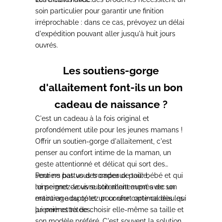
soin particulier pour garantir une finition
irréprochable : dans ce cas, prévoyez un délai
d'expédition pouvant aller jusqu'à huit jours
ouvrés.
Les soutiens-gorge
d'allaitement font-ils un bon
cadeau de naissance ?
C'est un cadeau à la fois original et
profondément utile pour les jeunes mamans !
Offrir un soutien-gorge d'allaitement, c'est
penser au confort intime de la maman, un
geste attentionné et délicat qui sort des
sentiers battus des cadeaux pour bébé et qui
Pour ne pas vous tromper de taille,
lui permet de vivre son allaitement avec un
renseignez-vous subtilement auprès de son
maintien adapté et un confort optimal dès les
entourage ou optez pour une carte cadeau qui
premières tétées.
lui permettra de choisir elle-même sa taille et
son modèle préféré. C'est souvent la solution