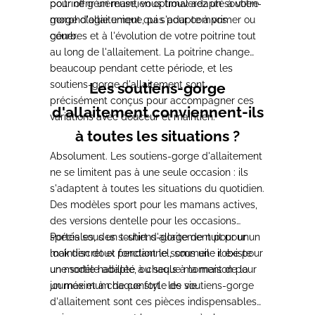
pour offrir un maintien optimal adapté à votre
poitrine généreuse, vous trouverez un soutien-
morphologie unique, pas pour comprimer ou
gorge d'allaitement qui s'adapte à vos
gêner.
courbes et à l'évolution de votre poitrine tout
au long de l'allaitement. La poitrine change
beaucoup pendant cette période, et les
soutiens-gorge d'allaitement sont
Les soutiens-gorge
précisément conçus pour accompagner ces
d'allaitement conviennent-ils
variations avec douceur et maintien.
à toutes les situations ?
Absolument. Les soutiens-gorge d'allaitement
ne se limitent pas à une seule occasion : ils
s'adaptent à toutes les situations du quotidien.
Des modèles sport pour les mamans actives,
des versions dentelle pour les occasions
spéciales, des soutiens-gorge de nuit pour un
Portés sous un t-shirt d'allaitement pour un
maintien doux pendant le sommeil : il existe
look discret et fonctionnel, sous une robe pour
un modèle adapté à chaque moment de la
une sortie habillée, ou seuls à la maison pour
journée et à chaque style de vie.
un maximum de confort : les soutiens-gorge
d'allaitement sont ces pièces indispensables