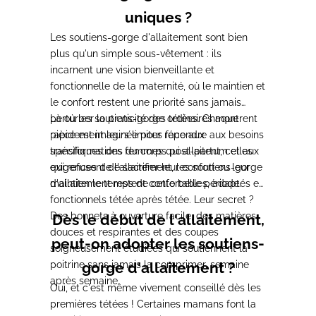
uniques ?
Les soutiens-gorge d'allaitement sont bien
plus qu'un simple sous-vêtement : ils
incarnent une vision bienveillante et
fonctionnelle de la maternité, où le maintien et
le confort restent une priorité sans jamais
perturber la praticité des tétées. Chaque
Là où les soutiens-gorge ordinaires montrent
pièce est imaginée pour répondre aux besoins
rapidement leurs limites face aux
spécifiques des femmes qui allaitent, celles
transformations du corps post-partum et aux
qui refusent de sacrifier leur confort ou leur
exigences de l'allaitement, les soutiens-gorge
maintien le temps de cette belle période.
d'allaitement restent confortables, adaptés et
fonctionnels tétée après tétée. Leur secret ?
Des bonnets à ouverture facile, des matières
Dès le début de l'allaitement,
douces et respirantes et des coupes
peut-on adopter les soutiens-
soigneusement étudiées qui soutiennent la
poitrine sans jamais la comprimer, semaine
gorge d'allaitement ?
après semaine.
Oui, et c'est même vivement conseillé dès les
premières tétées ! Certaines mamans font la