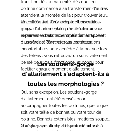
transition dès la maternité, dès que leur
poitrine commence à se transformer, d'autres
attendent la montée de lait pour trouver leur
taille définitive. Il n'y a pas de bon ou de
Une chose est sûre : adopter les soutiens-
mauvais moment ; seulement celui où vous
gorge d'allaitement tôt, c'est s'offrir une
ressentez le besoin d'un maintien adapté et
expérience d'allaitement plus confortable et
d'une facilité d'accès pour les tétées.
plus sereine. Terminées les manipulations
inconfortables pour accéder à la poitrine lors
des tétées ; vous retrouvez un sous-vêtement
pensé pour vous, fonctionnel et conçu pour
Les soutiens-gorge
faciliter chaque moment d'allaitement.
d'allaitement s'adaptent-ils à
toutes les morphologies ?
Oui, sans exception. Les soutiens-gorge
d'allaitement ont été pensés pour
accompagner toutes les poitrines, quelle que
soit votre taille de bonnet ou votre tour de
poitrine. Bonnets extensibles, matières souples
et réglages multiples : chaque détail est là
Que vous ayez une petite poitrine ou une