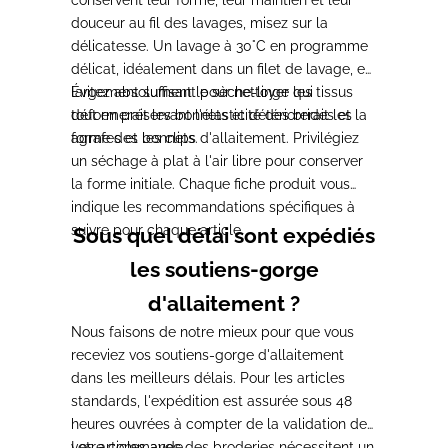
douceur au fil des lavages, misez sur la
délicatesse. Un lavage à 30°C en programme
délicat, idéalement dans un filet de lavage, est
largement suffisant pour nettoyer les tissus
Évitez absolument le sèche-linge qui
tout en préservant l'élasticité des brides et la
déformerait les bonnets et détériorerait les
forme des bonnets.
agrafes et les clips d'allaitement. Privilégiez
un séchage à plat à l'air libre pour conserver
la forme initiale. Chaque fiche produit vous
indique les recommandations spécifiques à
suivre pour chaque article.
Sous quel délai sont expédiés
les soutiens-gorge
d'allaitement ?
Nous faisons de notre mieux pour que vous
receviez vos soutiens-gorge d'allaitement
dans les meilleurs délais. Pour les articles
standards, l'expédition est assurée sous 48
heures ouvrées à compter de la validation de
votre commande.
Les articles avec des broderies nécessitent un