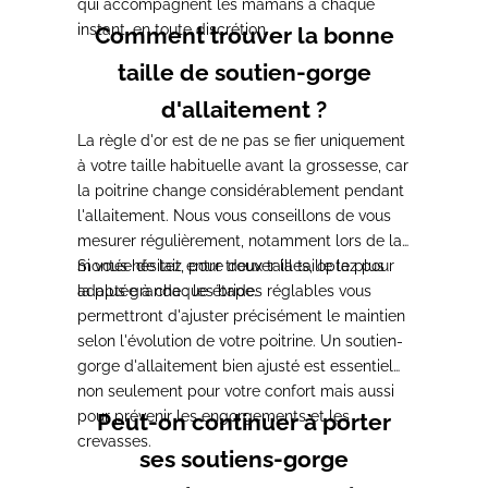
qui accompagnent les mamans à chaque
instant, en toute discrétion.
Comment trouver la bonne
taille de soutien-gorge
d'allaitement ?
La règle d'or est de ne pas se fier uniquement
à votre taille habituelle avant la grossesse, car
la poitrine change considérablement pendant
l'allaitement. Nous vous conseillons de vous
mesurer régulièrement, notamment lors de la
montée de lait, pour trouver la taille la plus
Si vous hésitez entre deux tailles, optez pour
adaptée à chaque étape.
la plus grande : les brides réglables vous
permettront d'ajuster précisément le maintien
selon l'évolution de votre poitrine. Un soutien-
gorge d'allaitement bien ajusté est essentiel
non seulement pour votre confort mais aussi
pour prévenir les engorgements et les
Peut-on continuer à porter
crevasses.
ses soutiens-gorge