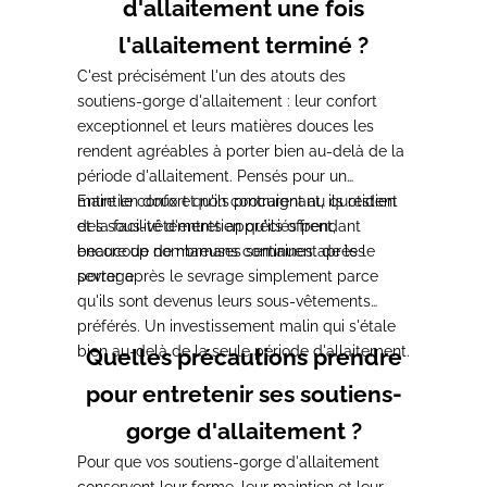
d'allaitement une fois
l'allaitement terminé ?
C'est précisément l'un des atouts des
soutiens-gorge d'allaitement : leur confort
exceptionnel et leurs matières douces les
rendent agréables à porter bien au-delà de la
période d'allaitement. Pensés pour un
maintien doux et non contraignant, ils restent
Entre le confort qu'ils procurent au quotidien
des sous-vêtements appréciés pendant
et la facilité d'entretien qu'ils offrent,
encore de nombreuses semaines après le
beaucoup de mamans continuent de les
sevrage.
porter après le sevrage simplement parce
qu'ils sont devenus leurs sous-vêtements
préférés. Un investissement malin qui s'étale
bien au-delà de la seule période d'allaitement.
Quelles précautions prendre
pour entretenir ses soutiens-
gorge d'allaitement ?
Pour que vos soutiens-gorge d'allaitement
conservent leur forme, leur maintien et leur