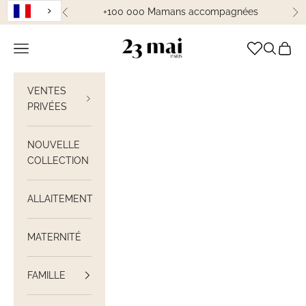
Passer au contenu
+100 000 Mamans accompagnées
Précédent
Su
23 Mai Paris
Ouvrir la navigation
Ouvrir la
Voir le
VENTES
PRIVÉES
NOUVELLE
COLLECTION
ALLAITEMENT
MATERNITÉ
FAMILLE