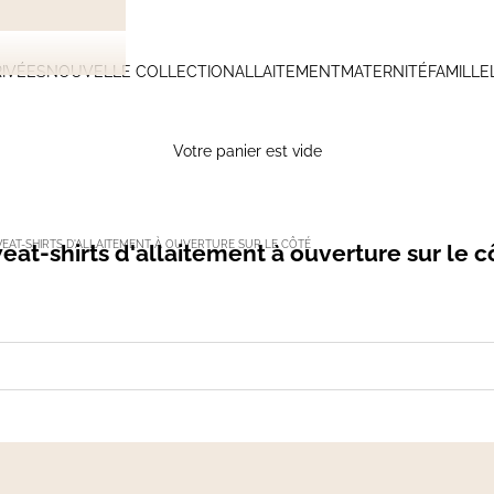
IVÉES
NOUVELLE COLLECTION
ALLAITEMENT
MATERNITÉ
FAMILLE
Votre panier est vide
EAT-SHIRTS D'ALLAITEMENT À OUVERTURE SUR LE CÔTÉ
eat-shirts d'allaitement à ouverture sur le c