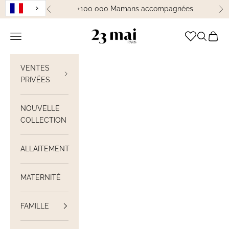
Passer au contenu
+100 000 Mamans accompagnées
Précédent
Su
23 Mai Paris
Ouvrir la navigation
Ouvrir la
Voir le
VENTES
PRIVÉES
NOUVELLE
COLLECTION
ALLAITEMENT
MATERNITÉ
FAMILLE