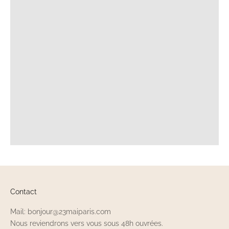
Contact
Mail: bonjour@23maiparis.com
Nous reviendrons vers vous sous 48h ouvrées.