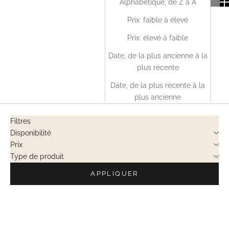
Alphabétique, de Z à A
Prix: faible à élevé
Prix: élevé à faible
Date, de la plus ancienne à la
plus récente
Date, de la plus récente à la
plus ancienne
Filtres
Disponibilité
Prix
Type de produit
APPLIQUER
EN RUPTURE
EN RUPTURE
VENTES PRIVÉES
VENTES PRIVÉES