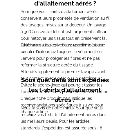
d'allaitement aérés ?
Pour que vos t-shirts d'allaitement aérés
conservent leurs propriétés de ventilation au fil
des lavages, misez sur la douceur. Un lavage
à 30°C en cycle délicat est largement suffisant
pour nettoyer les tissus tout en préservant la
structure du tissage et sa capacité à laisser
Côté repassage, privilégiez une température
circuler l'air.
basse et retournez toujours le vêtement sur
l'envers pour protéger les fibres et ne pas
refermer la structure aérée du tissage.
Attendez également le premier lavage avant
tout contact avec un fer ou un défroisseur.
Sous quel délai sont expédiés
Évitez le sèche-linge qui pourrait tasser les
les t-shirts d'allaitement
fibres et réduire leurs propriétés de ventilation.
Chaque fiche produit vous indique les
aérés ?
recommandations spécifiques à suivre pour
Nous faisons de notre mieux pour que vous
chaque article.
receviez vos t-shirts d'allaitement aérés dans
les meilleurs délais. Pour les articles
standards, l'expédition est assurée sous 48