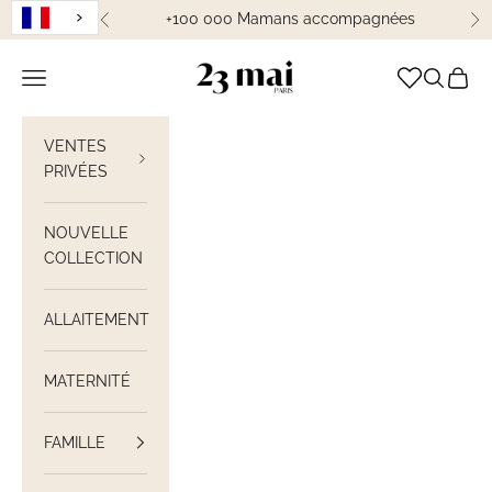
Passer au contenu
+100 000 Mamans accompagnées
Précédent
Su
23 Mai Paris
Ouvrir la navigation
Ouvrir la
Voir le
VENTES
PRIVÉES
NOUVELLE
COLLECTION
ALLAITEMENT
MATERNITÉ
FAMILLE