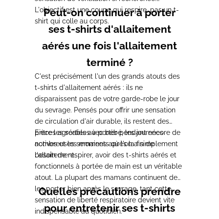
L'objectif est une coupe qui respire, pas un t-
Peut-on continuer à porter
shirt qui colle au corps.
ses t-shirts d'allaitement
aérés une fois l'allaitement
terminé ?
C'est précisément l'un des grands atouts des
t-shirts d'allaitement aérés : ils ne
disparaissent pas de votre garde-robe le jour
du sevrage. Pensés pour offrir une sensation
de circulation d'air durable, ils restent des
pièces agréables à porter pendant encore de
Entre les sorties avec bébé, les journées
nombreuses semaines après la fin de
actives et les moments où l'on a simplement
l'allaitement.
besoin de respirer, avoir des t-shirts aérés et
fonctionnels à portée de main est un véritable
atout. La plupart des mamans continuent de
les porter bien après le sevrage, tant cette
Quelles précautions prendre
sensation de liberté respiratoire devient vite
pour entretenir ses t-shirts
indispensable au quotidien.