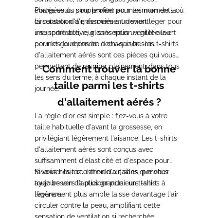
chargées ou simplement pour les moments où
Portés seuls pour profiter au maximum de la
la sensation d'enfermement devient
circulation d'air, associés à un short léger pour
insupportable, leur conception ventilée leur
une sortie active, glissés sous un gilet ouvert
permet de répondre à chaque besoin.
pour les journées en demi-saison : les t-shirts
d'allaitement aérés sont ces pièces qui vous
permettent de respirer pleinement, dans tous
Comment trouver la bonne
les sens du terme, à chaque instant de la
taille parmi les t-shirts
journée.
d'allaitement aérés ?
La règle d'or est simple : fiez-vous à votre
taille habituelle d'avant la grossesse, en
privilégiant légèrement l'aisance. Les t-shirts
d'allaitement aérés sont conçus avec
suffisamment d'élasticité et d'espace pour
favoriser la circulation d'air, sans que vous
Si vous hésitez entre deux tailles, penchez
ayez besoin d'anticiper plusieurs tailles à
toujours vers la plus grande : un t-shirt
l'avance.
légèrement plus ample laisse davantage l'air
circuler contre la peau, amplifiant cette
sensation de ventilation si recherchée.