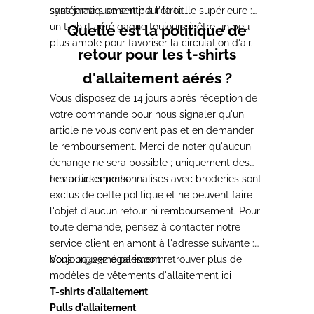
sans jamais se sentir à l'étroit.
systématiquement pour la taille supérieure :
un t-shirt aéré gagne toujours à être un peu
Quelle est la politique de
plus ample pour favoriser la circulation d'air.
retour pour les t-shirts
d'allaitement aérés ?
Vous disposez de 14 jours après réception de
votre commande pour nous signaler qu'un
article ne vous convient pas et en demander
le remboursement. Merci de noter qu'aucun
échange ne sera possible ; uniquement des
remboursements.
Les articles personnalisés avec broderies sont
exclus de cette politique et ne peuvent faire
l'objet d'aucun retour ni remboursement. Pour
toute demande, pensez à contacter notre
service client en amont à l'adresse suivante :
bonjour@23maiparis.com
Vous pouvez également retrouver plus de
.
modèles de
vêtements d'allaitement
ici
T-shirts d'allaitement
Pulls d'allaitement