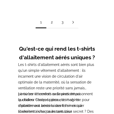
Prix de vente
Prix normal
27,00€
39,00€
1
2
3
Qu'est-ce qui rend les t-shirts
d'allaitement aérés uniques ?
Les t-shirts d'allaitement aérés sont bien plus
qu'un simple vêtement d'allaitement : ils
incarnent une vision de circulation d'air
optimale de la maternité, où la sensation de
ventilation reste une priorité sans jamais
perturber le confort ou la praticité au
Là où les vêtements ordinaires emprisonnent
quotidien. Chaque pièce est imaginée pour
la chaleur contre la peau, les t-shirts
répondre aux besoins des femmes qui
d'allaitement aérés laissent l'air circuler
souhaitent éviter toute sensation
librement à chaque instant. Leur secret ? Des