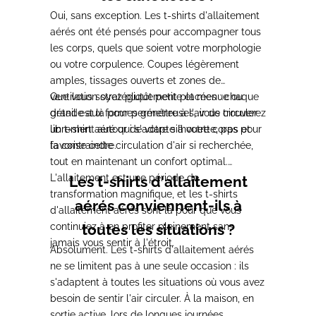
Oui, sans exception. Les t-shirts d'allaitement
aérés ont été pensés pour accompagner tous
les corps, quels que soient votre morphologie
ou votre corpulence. Coupes légèrement
amples, tissages ouverts et zones de
ventilation stratégiquement placées : chaque
Que vous soyez plutôt petite et menue ou
détail est là pour permettre à l'air de circuler
grande aux formes généreuses, vous trouverez
librement autour de votre silhouette, pas pour
un t-shirt aéré qui s'adapte à votre corps et
la contraindre.
favorise cette circulation d'air si recherchée,
tout en maintenant un confort optimal.
L'allaitement est une période de
Les t-shirts d'allaitement
transformation magnifique, et les t-shirts
aérés conviennent-ils à
d'allaitement aérés sont là pour que vous
continuiez à en profiter pleinement sans
toutes les situations ?
jamais vous sentir à l'étroit.
Absolument. Les t-shirts d'allaitement aérés
ne se limitent pas à une seule occasion : ils
s'adaptent à toutes les situations où vous avez
besoin de sentir l'air circuler. À la maison, en
sortie active, lors de longues journées