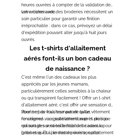
heures ouvrées à compter de la validation de
votre commande.
Les articles avec des broderies nécessitent un
soin particulier pour garantir une finition
irréprochable : dans ce cas, prévoyez un délai
d'expédition pouvant aller jusqu'à huit jours
ouvrés.
Les t-shirts d'allaitement
aérés font-ils un bon cadeau
de naissance ?
C'est même l'un des cadeaux les plus
appréciés par les jeunes mamans,
particulièrement celles sensibles à la chaleur
ou qui transpirent facilement ! Offrir un t-shirt
d'allaitement aéré, c'est offrir une sensation de
liberté et de fraîcheur autant qu'un vêtement
Pour ne pas vous tromper de taille,
fonctionnel ; un geste attentionné et pratique
renseignez-vous subtilement auprès de son
qui sort des sentiers battus des cadeaux pour
entourage sur sa taille habituelle avant la
bébé et qui lui permet de vivre son allaitement
grossesse. Et si le doute persiste, optez