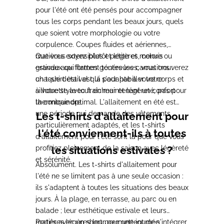
pour l'été ont été pensés pour accompagner
tous les corps pendant les beaux jours, quels
que soient votre morphologie ou votre
corpulence. Coupes fluides et aériennes,
matières extensibles et légères, coloris
Que vous soyez plutôt petite et menue ou
estivaux qui flattent toutes les carnations :
grande aux formes généreuses, vous trouverez
chaque détail est là pour habiller votre
un t-shirt estival qui s'adapte à votre corps et
silhouette avec fraîcheur et légèreté, pas pour
à votre style tout en maintenant un confort
la contraindre.
thermique optimal. L'allaitement en été est
une période qui demande des vêtements
Les t-shirts d'allaitement pour
particulièrement adaptés, et les t-shirts
l'été conviennent-ils à toutes
d'allaitement pour l'été sont là pour que vous
profitiez pleinement de la saison avec légèreté
les situations estivales ?
et sérénité.
Absolument. Les t-shirts d'allaitement pour
l'été ne se limitent pas à une seule occasion :
ils s'adaptent à toutes les situations des beaux
jours. À la plage, en terrasse, au parc ou en
balade ; leur esthétique estivale et leurs
matières légères leur permettent de s'intégrer
Portés avec un short pour une journée