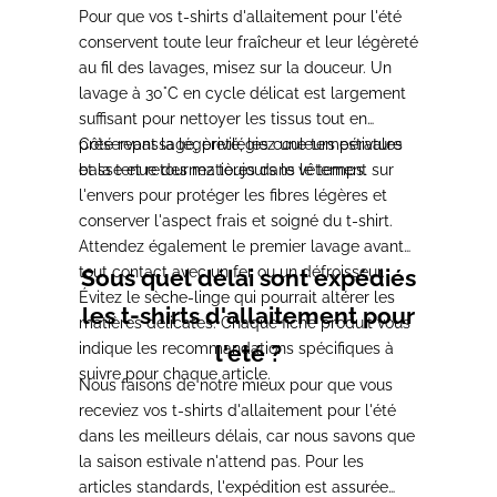
Pour que vos t-shirts d'allaitement pour l'été
conservent toute leur fraîcheur et leur légèreté
au fil des lavages, misez sur la douceur. Un
lavage à 30°C en cycle délicat est largement
suffisant pour nettoyer les tissus tout en
préservant la légèreté, les couleurs estivales
Côté repassage, privilégiez une température
et la tenue des matières dans le temps.
basse et retournez toujours le vêtement sur
l'envers pour protéger les fibres légères et
conserver l'aspect frais et soigné du t-shirt.
Attendez également le premier lavage avant
tout contact avec un fer ou un défroisseur.
Sous quel délai sont expédiés
Évitez le sèche-linge qui pourrait altérer les
les t-shirts d'allaitement pour
matières délicates. Chaque fiche produit vous
indique les recommandations spécifiques à
l'été ?
suivre pour chaque article.
Nous faisons de notre mieux pour que vous
receviez vos t-shirts d'allaitement pour l'été
dans les meilleurs délais, car nous savons que
la saison estivale n'attend pas. Pour les
articles standards, l'expédition est assurée