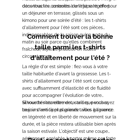
dans tous les contextes de l'été sans effort.
décontractée, associés à une jupe légère pour
un déjeuner en terrasse, glissés sous un
kimono pour une soirée d'été : les t-shirts
d'allaitement pour l'été sont ces pièces
indispensables de la saison qu'on porte du
Comment trouver la bonne
matin au soir parce qu'elles combinent
taille parmi les t-shirts
fraîcheur, style et praticité en toutes
circonstances.
d'allaitement pour l'été ?
La règle d'or est simple : fiez-vous à votre
taille habituelle d'avant la grossesse. Les t-
shirts d'allaitement pour l'été sont conçus
avec suffisamment d'élasticité et de fluidité
pour accompagner l'évolution de votre
silhouette naturellement, sans que vous ayez
Si vous hésitez entre deux tailles, penchez
besoin d'anticiper plusieurs tailles à l'avance.
toujours vers la plus grande : vous gagnerez
en légèreté et en liberté de mouvement sur la
durée, et la pièce restera utilisable bien après
la saison estivale. L'objectif est une coupe
aérienne et agréable à porter même par forte