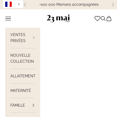
Passer au contenu
+100 000 Mamans accompagnées
Précédent
Su
23 Mai Paris
Ouvrir la navigation
Ouvrir la
Voir le
VENTES
PRIVÉES
NOUVELLE
COLLECTION
ALLAITEMENT
MATERNITÉ
FAMILLE