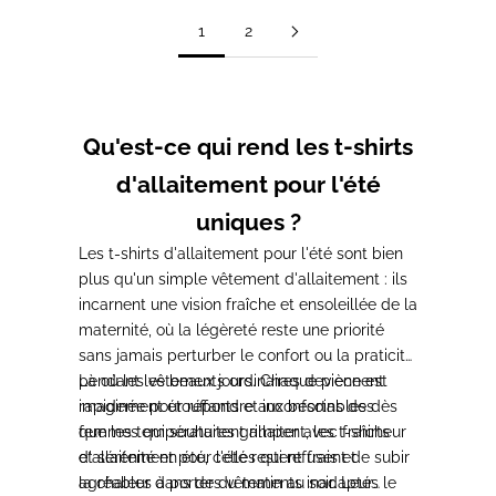
1
2
Qu'est-ce qui rend les t-shirts
d'allaitement pour l'été
uniques ?
Les t-shirts d'allaitement pour l'été sont bien
plus qu'un simple vêtement d'allaitement : ils
incarnent une vision fraîche et ensoleillée de la
maternité, où la légèreté reste une priorité
sans jamais perturber le confort ou la praticité
pendant les beaux jours. Chaque pièce est
Là où les vêtements ordinaires deviennent
imaginée pour répondre aux besoins des
rapidement étouffants et inconfortables dès
femmes qui souhaitent allaiter avec fraîcheur
que les températures grimpent, les t-shirts
et sérénité en été, celles qui refusent de subir
d'allaitement pour l'été restent frais et
la chaleur dans des vêtements inadaptés le
agréables à porter du matin au soir. Leur