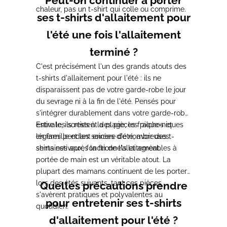
Peut-on continuer à porter
chaleur, pas un t-shirt qui colle ou comprime.
ses t-shirts d'allaitement pour
l'été une fois l'allaitement
terminé ?
C'est précisément l'un des grands atouts des
t-shirts d'allaitement pour l'été : ils ne
disparaissent pas de votre garde-robe le jour
du sevrage ni à la fin de l'été. Pensés pour
s'intégrer durablement dans votre garde-robe
estivale, ils restent des pièces fraîches et
Entre les sorties à la plage, les pique-niques
légères pendant encore de nombreuses
en famille et les soirées d'été, avoir des t-
semaines après la fin de l'allaitement.
shirts estivaux, fonctionnels et agréables à
portée de main est un véritable atout. La
plupart des mamans continuent de les porter
lors des étés suivants, tant ces pièces
Quelles précautions prendre
s'avèrent pratiques et polyvalentes au
pour entretenir ses t-shirts
quotidien.
d'allaitement pour l'été ?