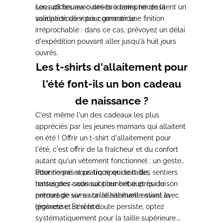
sous 48 heures ouvrées à compter de la
Les articles avec des broderies nécessitent un
validation de votre commande.
soin particulier pour garantir une finition
irréprochable : dans ce cas, prévoyez un délai
d'expédition pouvant aller jusqu'à huit jours
ouvrés.
Les t-shirts d'allaitement pour
l'été font-ils un bon cadeau
de naissance ?
C'est même l'un des cadeaux les plus
appréciés par les jeunes mamans qui allaitent
en été ! Offrir un t-shirt d'allaitement pour
l'été, c'est offrir de la fraîcheur et du confort
autant qu'un vêtement fonctionnel ; un geste
attentionné et pratique qui sort des sentiers
Pour ne pas vous tromper de taille,
battus des cadeaux pour bébé et qui lui
renseignez-vous subtilement auprès de son
permet de vivre son allaitement estival avec
entourage sur sa taille habituelle avant la
légèreté et sérénité.
grossesse. Et si le doute persiste, optez
systématiquement pour la taille supérieure.