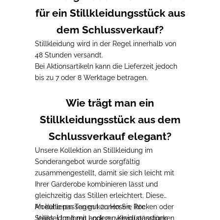
für ein Stillkleidungsstück aus
dem Schlussverkauf?
Stillkleidung wird in der Regel
innerhalb von
48 Stunden versandt
.
Bei Aktionsartikeln kann die Lieferzeit
jedoch
bis zu 7 oder 8 Werktage betragen.
Wie trägt man ein
Stillkleidungsstück aus dem
Schlussverkauf elegant?
Unsere Kollektion an Stillkleidung im
Sonderangebot wurde
sorgfältig
zusammengestellt, damit sie sich leicht mit
Ihrer Garderobe kombinieren lässt und
gleichzeitig das Stillen erleichtert.
Diese
Modelle passen gut zu Hosen, Röcken oder
An kühleren Tagen
können Sie Ihre
Jeans. Um Ihren Look zu vervollständigen,
Stillkleidung mit anderen Kleidungsstücken