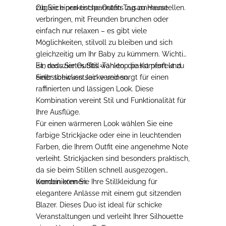
zugleich praktische Outfits zusammenstellen.
Ob Sie einen entspannten Tag zu Hause
verbringen, mit Freunden brunchen oder
einfach nur relaxen –
es gibt viele
Möglichkeiten, stilvoll zu bleiben und sich
gleichzeitig um Ihr Baby zu kümmern. Wichtig
ist, dass Sie Outfits wählen, die Komfort und
Ein reduziertes Still-Tanktop passt perfekt zu
Selbstbewusstsein vereinen.
einer schicken Jacke und
sorgt
für einen
raffinierten und lässigen Look.
Diese
Kombination vereint Stil und Funktionalität für
Ihre Ausflüge.
Für einen wärmeren Look
wählen Sie eine
farbige Strickjacke oder eine in leuchtenden
Farben, die Ihrem Outfit eine angenehme Note
verleiht. Strickjacken sind besonders praktisch,
da sie beim Stillen schnell ausgezogen
werden können.
Kombinieren Sie Ihre Stillkleidung
für
elegantere Anlässe
mit einem gut sitzenden
Blazer. Dieses Duo ist ideal für schicke
Veranstaltungen und verleiht Ihrer Silhouette