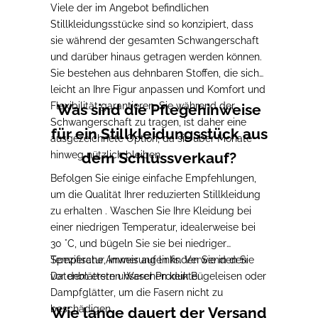
Viele der im Angebot befindlichen
Stillkleidungsstücke sind so konzipiert, dass
sie während der gesamten Schwangerschaft
und darüber hinaus getragen werden können.
Sie bestehen aus dehnbaren Stoffen, die sich
leicht an Ihre Figur anpassen und Komfort und
Flexibilität garantieren. Sie während der
Was sind die Pflegehinweise
Schwangerschaft zu tragen, ist daher eine
für ein Stillkleidungsstück aus
ausgezeichnete Option, da sie über Monate
hinweg nützlich bleiben.
dem Schlussverkauf?
Befolgen Sie einige einfache Empfehlungen
,
um die Qualität Ihrer reduzierten Stillkleidung
zu erhalten
. Waschen Sie Ihre Kleidung bei
einer niedrigen Temperatur, idealerweise bei
30 °C
, und bügeln Sie sie bei niedriger
Temperatur, immer auf links.
Spezifische Anweisungen
finden Sie in den
Verwenden Sie
vor dem ersten Waschen kein Bügeleisen oder
Datenblättern unserer Produkte
.
Dampfglätter
, um die Fasern nicht zu
beschädigen.
Wie lange dauert der Versand