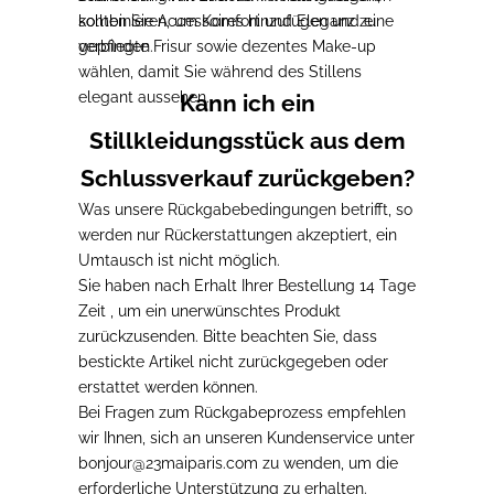
sollten Sie Accessoires hinzufügen und eine
kombinieren, um Komfort und Eleganz zu
gepflegte Frisur sowie dezentes Make-up
verbinden
.
wählen, damit Sie während des Stillens
elegant aussehen.
Kann ich ein
Stillkleidungsstück aus dem
Schlussverkauf zurückgeben?
Was unsere Rückgabebedingungen betrifft, so
werden nur Rückerstattungen akzeptiert, ein
Umtausch ist nicht möglich
.
Sie haben
nach Erhalt Ihrer Bestellung 14 Tage
Zeit
, um ein
unerwünschtes
Produkt
zurückzusenden
. Bitte beachten Sie, dass
bestickte Artikel nicht zurückgegeben oder
erstattet werden können.
Bei Fragen zum Rückgabeprozess
empfehlen
wir Ihnen, sich an unseren Kundenservice
unter
bonjour@23maiparis.com
zu wenden
, um die
erforderliche Unterstützung zu erhalten.