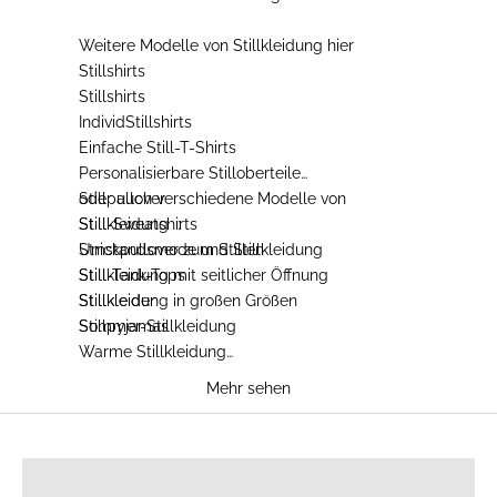
Weitere Modelle von
Stillkleidung
hier
Stillshirts
Stillshirts
IndividStillshirts
Einfache Still-T-Shirts
Personalisierbare Stilloberteile
Stillpullover
oder auch verschiedene Modelle von
Still-Sweatshirts
Stillkleidung
:
Strickpullover zum Stillen
Umstandsmode und Stillkleidung
Still-Tank-Tops
Stillkleidung mit seitlicher Öffnung
Stillkleider
Stillkleidung in großen Größen
Stillpyjamas
Sommer-Stillkleidung
Warme Stillkleidung
Bestickte Stillkleidung
Mehr sehen
Stillkleidung für den Winter
Bequeme Stillkleidung
STILLSHIRTS
Stillkleidung aus Baumwolle
Umstands- und Stillkleidung