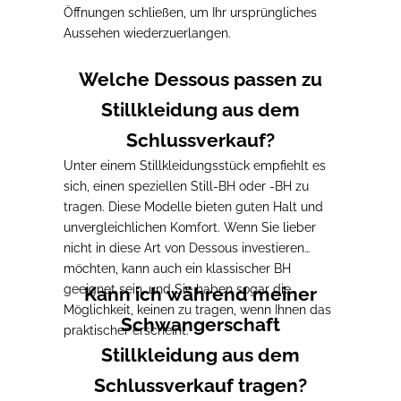
Öffnungen schließen
, um Ihr ursprüngliches
Aussehen wiederzuerlangen.
Welche Dessous passen zu
Stillkleidung aus dem
Schlussverkauf?
Unter einem Stillkleidungsstück empfiehlt es
sich, einen speziellen Still-BH oder -BH zu
tragen.
Diese Modelle bieten guten Halt und
unvergleichlichen Komfort
.
Wenn Sie lieber
nicht in diese Art von Dessous investieren
möchten, kann auch ein klassischer BH
geeignet sein, und Sie haben sogar die
Kann ich während meiner
Möglichkeit, keinen zu tragen, wenn Ihnen das
Schwangerschaft
praktischer erscheint.
Stillkleidung aus dem
Schlussverkauf tragen?