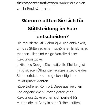
ein entspanntes Stillen.
sich elegant fühlen können, während sie sich
um ihr Kind kümmern.
Warum sollten Sie sich für
Stillkleidung im Sale
entscheiden?
Die reduzierte Stillkleidung wurde
entwickelt,
um das Stillen zu einem schöneren Erlebnis zu
machen
. Hier sind einige Vorteile dieser
Kleidungsstücke:
Praktisches Design
: Diese stilvolle Kleidung ist
-
mit diskreten Öffnungen ausgestattet, die das
Stillen erleichtern und gleichzeitig Ihre
Privatsphäre wahren.
Unübertroffener Komfort
: Diese aus weichen
-
und angenehmen Stoffen gefertigten
Kleidungsstücke eignen sich perfekt für
Mütter, die ihr Baby in aller Freiheit stillen