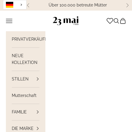
Weiter zum Inhalt
Über 100.000 betreute Mütter
Zurück
We
23 Mai Paris
Navigation öffnen
Suche öff
Waren
PRIVATVERKÄUFE
NEUE
KOLLEKTION
STILLEN
Mutterschaft
FAMILIE
DIE MARKE