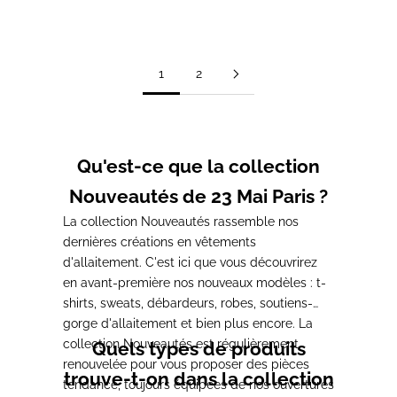
Prix de vente
Prix de vente
A partir de 36,00€
38,00€
1
2
Qu'est-ce que la collection
Nouveautés de 23 Mai Paris ?
La collection Nouveautés rassemble nos
dernières créations en vêtements
d'allaitement. C'est ici que vous découvrirez
en avant-première nos nouveaux modèles : t-
shirts, sweats, débardeurs, robes, soutiens-
gorge d'allaitement et bien plus encore. La
collection Nouveautés est régulièrement
Quels types de produits
renouvelée pour vous proposer des pièces
trouve-t-on dans la collection
tendance, toujours équipées de nos ouvertures