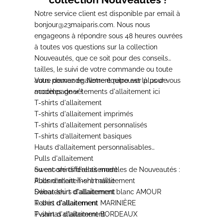
Notre service client est disponible par email à
bonjour@23maiparis.com
. Nous nous
engageons à répondre sous 48 heures ouvrées
à toutes vos questions sur la collection
Nouveautés, que ce soit pour des conseils
tailles, le suivi de votre commande ou toute
autre demande. Notre équipe est là pour vous
Vous pouvez également retrouver plus de
accompagner !
modèles de
vêtements d'allaitement
ici
T-shirts d'allaitement
T-shirts d'allaitement imprimés
T-shirts d'allaitement personnalisés
T-shirts d’allaitement basiques
Hauts d’allaitement personnalisables
Pulls d'allaitement
Sweat-shirts d'allaitement
ou encore différents modèles de
Nouveautés
:
Pulls d'allaitement maille
Abonnement T-shirt allaitement
Débardeurs d'allaitement
Sweat-shirt d'allaitement blanc AMOUR
Robes d'allaitement
T-shirt d'allaitement MARINIÈRE
Pyjamas d'allaitement
T-shirt d'allaitement BORDEAUX