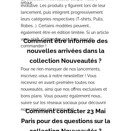
retour.
évolutive. Les produits y figurent lors de leur
lancement, puis intègrent progressivement
leurs catégories respectives (T-shirts, Pulls,
Robes...). Certains modèles peuvent
également être en édition limitée. Si un article
vous plaît, n'attendez pas trop pour le
Comment être informée des
commander !
nouvelles arrivées dans la
collection Nouveautés ?
Pour ne rien manquer de nos lancements,
inscrivez-vous à notre newsletter ! Vous
recevrez en avant-première toutes nos
nouveautés, ainsi que nos offres exclusives et
bons plans. Vous pouvez également nous
suivre sur les réseaux sociaux pour découvrir
nos créations en temps réel.
Comment contacter 23 Mai
Paris pour des questions sur la
collection Nouveautés ?