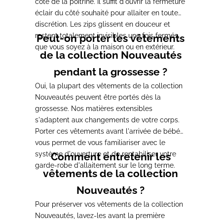
côté de la poitrine. Il suffit d'ouvrir la fermeture
éclair du côté souhaité pour allaiter en toute
discrétion. Les zips glissent en douceur et
restent totalement invisibles une fois fermés,
Peut-on porter les vêtements
que vous soyez à la maison ou en extérieur.
de la collection Nouveautés
pendant la grossesse ?
Oui, la plupart des vêtements de la collection
Nouveautés peuvent être portés dès la
grossesse. Nos matières extensibles
s'adaptent aux changements de votre corps.
Porter ces vêtements avant l'arrivée de bébé
vous permet de vous familiariser avec le
système d'ouverture et de rentabiliser votre
Comment entretenir les
garde-robe d'allaitement sur le long terme.
vêtements de la collection
Nouveautés ?
Pour préserver vos vêtements de la collection
Nouveautés, lavez-les avant la première