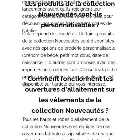
regroupe temporairement nos derniers
Les produits de la collection
lancements avant qu'ils rejoignent leur
Nouveautés sont-ils
catégorie définitive. C'est l'endroit idéal pour
découvrir nos pièces fraîchement sorties de
personnalisables ?
l'atelier.
Cela dépend des modèles. Certains produits
de la collection Nouveautés sont disponibles
avec nos options de broderie personnalisable
(prénom de bébé, petit mot doux, date de
naissance...), d'autres sont proposés avec des
imprimés ou broderies fixes. Consultez la fiche
produit pour vérifier si la personnalisation est
Comment fonctionnent les
disponible sur l'article qui vous intéresse.
ouvertures d'allaitement sur
les vêtements de la
collection Nouveautés ?
Tous les hauts et robes d'allaitement de la
collection Nouveautés sont équipés de nos
ouvertures latérales à zip, situées de chaque