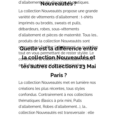
d'allaitement à zip discrètes et pratiques.
Nouveautés ?
La collection Nouveautés propose une grande
variété de vêtements d'allaitement : t-shirts
imprimés ou brodés, sweats et pulls,
débardeurs, robes, sous-vêtements
d'allaitement et pièces de maternité. Tous les
produits de la collection Nouveautés sont
conçus pour faciliter l'allaitement au quotidien
Quelle est la différence entre
tout en vous permettant de rester stylée. Le
la collection Nouveautés et
contenu de la collection Nouveautés évolue
au fil des saisons et de nos inspirations.
les autres collections 23 Mai
Paris ?
La collection Nouveautés met en lumière nos
créations les plus récentes, tous styles
confondus. Contrairement à nos collections
thématiques (Basics à prix mini, Pulls
d'allaitement, Robes d'allaitement...), la
collection Nouveautés est transversale : elle