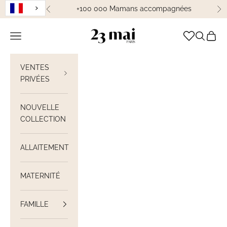
Passer au contenu
+100 000 Mamans accompagnées
Précédent
Su
23 Mai Paris
Ouvrir la navigation
Ouvrir la
Voir le
VENTES
PRIVÉES
NOUVELLE
COLLECTION
ALLAITEMENT
MATERNITÉ
FAMILLE