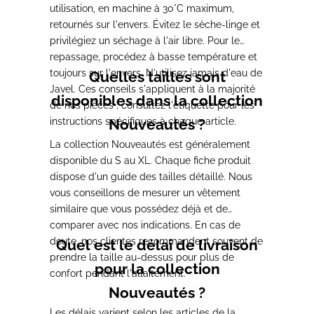
utilisation, en machine à 30°C maximum,
retournés sur l'envers. Évitez le sèche-linge et
privilégiez un séchage à l'air libre. Pour le
repassage, procédez à basse température et
toujours sur l'envers. N'utilisez jamais d'eau de
Quelles tailles sont
Javel. Ces conseils s'appliquent à la majorité
disponibles dans la collection
de nos pièces ; consultez l'étiquette pour les
instructions spécifiques à chaque article.
Nouveautés ?
La collection Nouveautés est généralement
disponible du S au XL. Chaque fiche produit
dispose d'un guide des tailles détaillé. Nous
vous conseillons de mesurer un vêtement
similaire que vous possédez déjà et de
comparer avec nos indications. En cas de
doute, nos clientes recommandent souvent de
Quel est le délai de livraison
prendre la taille au-dessus pour plus de
pour la collection
confort pendant l'allaitement.
Nouveautés ?
Les délais varient selon les articles de la