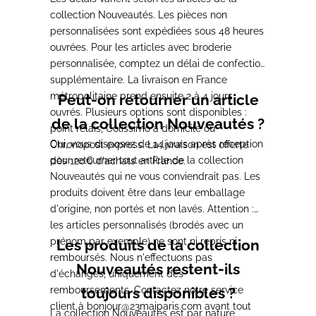
collection Nouveautés. Les pièces non
personnalisées sont expédiées sous 48 heures
ouvrées. Pour les articles avec broderie
personnalisée, comptez un délai de confection
supplémentaire. La livraison en France
métropolitaine prend ensuite 2 à 4 jours
Peut-on retourner un article
ouvrés. Plusieurs options sont disponibles :
de la collection Nouveautés ?
point relais, Colissimo à domicile ou
Oui, vous disposez de 14 jours après réception
Chronopost express. La livraison est offerte
pour retourner tout article de la collection
dès 120€ d'achats en France.
Nouveautés qui ne vous conviendrait pas. Les
produits doivent être dans leur emballage
d'origine, non portés et non lavés. Attention :
les articles personnalisés (brodés avec un
prénom par exemple) ne sont ni repris ni
Les produits de la collection
remboursés. Nous n'effectuons pas
Nouveautés restent-ils
d'échanges, uniquement des
remboursements. Contactez notre service
toujours disponibles ?
client à
bonjour@23maiparis.com
avant tout
La collection Nouveautés est par nature