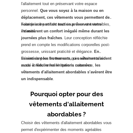
l'allaitement tout en préservant votre espace
personnel.
Que vous soyez à la maison ou en
déplacement, ces vêtements vous permettent de
nourrir votre enfant tout en préservant votre
Fabriqués à partir de matériaux doux et extensibles,
intimité
ils assurent un confort inégalé même durant les
.
journées plus fraîches
. Leur conception réfléchie
prend en compte les modifications corporelles post-
grossesse, unissant praticité et élégance.
En
minimisant les frottements, ces vêtements aident
Essentiels pour les mamans qui souhaitent allier
aussi à réduire les irritations cutanées
mode et fonctionnalité après la naissance,
.
les
vêtements d'allaitement abordables s’avèrent être
un indispensable
.
Pourquoi opter pour des
vêtements d'allaitement
abordables ?
Choisir des vêtements d'allaitement abordables vous
permet d'expérimenter des moments agréables