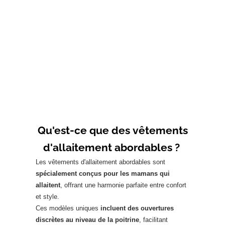
T-shirt d'allaitement BEIGE
T-shirt d'allaitement OLIVE
Prix de vente
Prix de vente
33,00€
33,00€
Qu'est-ce que des vêtements
d'allaitement abordables ?
Les vêtements d'allaitement abordables sont
spécialement conçus pour les mamans qui
allaitent
, offrant une harmonie parfaite entre confort
et style.
Ces modèles uniques
incluent des ouvertures
discrètes au niveau de la poitrine
, facilitant