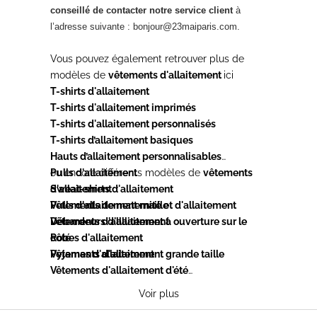
conseillé de contacter notre service client
à
l’adresse suivante : bonjour@23maiparis.com.
Vous pouvez également retrouver plus de
modèles de
vêtements d'allaitement
ici
T-shirts d'allaitement
T-shirts d'allaitement imprimés
T-shirts d'allaitement personnalisés
T-shirts d’allaitement basiques
Hauts d’allaitement personnalisables
Pulls d'allaitement
ou encore différents modèles de
vêtements
Sweat-shirts d'allaitement
d'allaitement
:
Pulls d'allaitement maille
Vêtements de maternité et d'allaitement
Débardeurs d'allaitement
Vêtements d'allaitement à ouverture sur le
Robes d'allaitement
côté
Pyjamas d'allaitement
Vêtements d'allaitement grande taille
Vêtements d'allaitement d'été
Vêtements d'allaitement chauds
Voir plus
Vêtements d'allaitement brodés