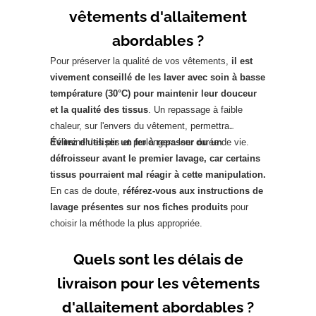
vêtements d'allaitement
abordables ?
Pour préserver la qualité de vos vêtements,
il est
vivement conseillé de les laver avec soin à basse
température (30°C) pour maintenir leur douceur
et la qualité des tissus
. Un repassage à faible
chaleur, sur l'envers du vêtement, permettra
d'éliminer les plis et prolongera leur durée de vie.
Évitez d'utiliser un fer à repasser ou un
défroisseur avant le premier lavage, car certains
tissus pourraient mal réagir à cette manipulation.
En cas de doute,
référez-vous aux instructions de
lavage présentes sur nos fiches produits
pour
choisir la méthode la plus appropriée.
Quels sont les délais de
livraison pour les vêtements
d'allaitement abordables ?