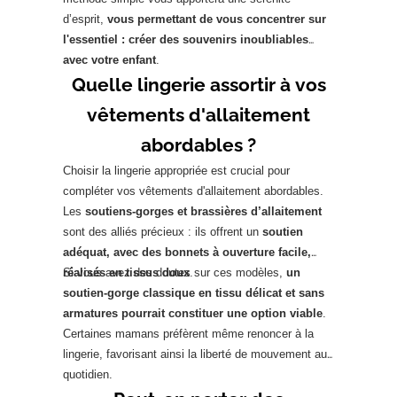
d’esprit,
vous permettant de vous concentrer sur
l'essentiel : créer des souvenirs inoubliables
avec votre enfant
.
Quelle lingerie assortir à vos
vêtements d'allaitement
abordables ?
Choisir la lingerie appropriée est crucial pour
compléter vos vêtements d'allaitement abordables.
Les
soutiens-gorges et brassières d’allaitement
sont des alliés précieux : ils offrent un
soutien
adéquat, avec des bonnets à ouverture facile,
réalisés en tissus doux
Si vous avez des doutes sur ces modèles,
.
un
soutien-gorge classique en tissu délicat et sans
armatures pourrait constituer une option viable
.
Certaines mamans préfèrent même renoncer à la
lingerie, favorisant ainsi la liberté de mouvement au
quotidien.