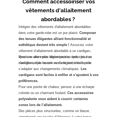
Comment accessoiriser vos
vêtements d'allaitement
abordables ?
Intégrer des vêtements d'allaitement abordables
dans votre garde-robe est un pur plaisir.
Composer
des tenues élégantes alliant fonctionnalité et
esthétique devient très simple !
Associez votre
vêtement d’allaitement abordable à un cardigan
ajusté ou une veste légère pour un look chic lors
Pour une allure plus décontractée, optez pour un
d'un dîner, d’un brunch ou d’une sortie en famille.
cardigan ample ou une veste légère, idéale pour
s’adapter aux changements climatiques.
Les
cardigans sont faciles à enfiler et s’ajustent à vos
préférences.
Pour une pointe de chaleur, pensez à une écharpe
colorée ou un charmant foulard.
Ces accessoires
polyvalents vous aident à couvrir certaines
zones lors de l’allaitement.
Des pièces plus structurées, comme un blazer,
apporteront une touche d’élégance à votre tenue,