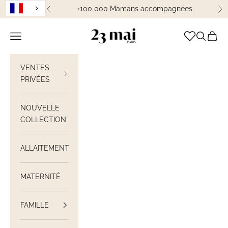
Passer au contenu
+100 000 Mamans accompagnées
Précédent
Su
23 Mai Paris
Ouvrir la navigation
Ouvrir la
Voir le
VENTES
PRIVÉES
NOUVELLE
COLLECTION
ALLAITEMENT
MATERNITÉ
FAMILLE