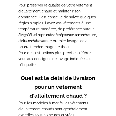
Pour préserver la qualité de votre vêtement
d'allaitement chaud et maintenir son
apparence, il est conseillé de suivre quelques
règles simples.
Lavez vos vêtements à une
température modérée, de préférence autour
de 30°C, et repassez-les à basse température
Évitez d'utiliser un fer à repasser ou un
,
toujours à l’envers.
défroisseur avant le premier lavage
, cela
pourrait endommager le tissu.
Pour des instructions plus précises, référez-
vous aux consignes de lavage
indiquées sur
l'étiquette.
Quel est le délai de livraison
pour un vêtement
d'allaitement chaud ?
Pour les modèles à motifs, les vêtements
d'allaitement chauds sont généralement
expédiés sous 48 heures ouvrées
.