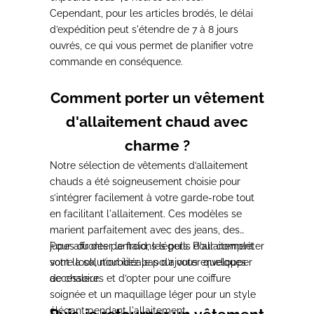
Cependant,
pour les articles brodés, le délai
d’expédition peut s'étendre de 7 à 8 jours
ouvrés
, ce qui vous permet de planifier votre
commande en conséquence.
Comment porter un vêtement
d'allaitement chaud avec
charme ?
Notre sélection de vêtements d’allaitement
chauds a été soigneusement choisie pour
s’intégrer facilement à votre garde-robe tout
en facilitant l'allaitement.
Ces modèles se
marient parfaitement avec des jeans, des
jupes ou des pantalons légers. Pour compléter
Pour affronter le froid, les pulls d'allaitement
votre look, n’oubliez pas d’ajouter quelques
sont la solution idéale
pour vous envelopper
accessoires et d’opter pour une coiffure
de chaleur.
soignée et un maquillage léger pour un style
élégant pendant l'allaitement.