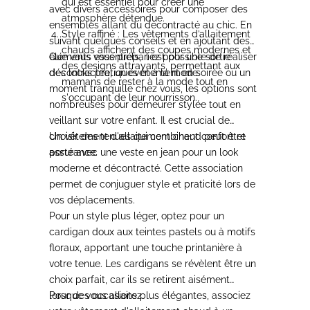
qui est essentiel pour créer une
avec divers accessoires pour composer des
atmosphère détendue.
ensembles allant du décontracté au chic.
En
Style raffiné :
Les vêtements d’allaitement
suivant quelques conseils et en ajoutant des
chauds affichent des coupes modernes et
éléments essentiels, il est possible de réaliser
Que vous vous prépariez pour une sortie
des designs attrayants, permettant aux
des looks pratiques et à la mode.
décontractée, un événement en soirée ou un
mamans de rester à la mode tout en
moment tranquille chez vous, les options sont
s'occupant de leur nourrisson.
nombreuses
pour demeurer stylée tout en
veillant sur votre enfant. Il est crucial de
choisir des tenues qui combinent confort et
Un vêtement d'allaitement chaud peut être
assurance.
porté avec une veste en jean pour un look
moderne et décontracté.
Cette association
permet de conjuguer style et praticité lors de
vos déplacements.
Pour un style plus léger, optez pour un
cardigan doux aux teintes pastels ou à motifs
floraux
, apportant une touche printanière à
votre tenue. Les cardigans se révèlent être un
choix parfait, car ils se retirent aisément
lorsque vous allaitez.
Pour des occasions plus élégantes, associez