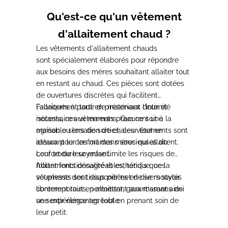
Qu'est-ce qu'un vêtement
d'allaitement chaud ?
Les vêtements d'allaitement chauds
sont
spécialement élaborés pour répondre
aux besoins des mères souhaitant allaiter tout
en restant au chaud.
Ces pièces sont dotées
de ouvertures discrètes qui facilitent
l'allaitement tout en préservant l'intimité
Fabriqués à partir de matériaux doux et
nécessaire aux mamans.
isolants,
ces vêtements procurent une
Que ce soit à la
maison ou lors de sorties, ces vêtements sont
agréable sensation de chaleur tout en
idéaux pour les mamans soucieuses du
assurant le confort des mères qui allaitent.
confort de leur enfant.
Leur texture soyeuse
limite les risques de
frottements désagréables, tandis que la
Alliant fonctionnalité et esthétique, ces
souplesse des tissus permet de se mouvoir
vêtements sont disponibles en divers styles
librement
contemporains
tout en allaitant
, permettant aux mamans de
, garantissant ainsi
une expérience agréable.
se sentir élégantes tout en prenant soin de
leur petit.