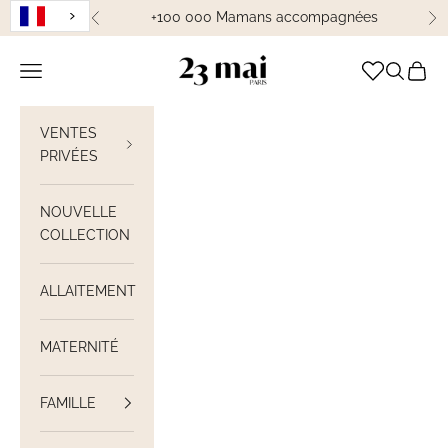
Passer au contenu
+100 000 Mamans accompagnées
Précédent
Su
23 Mai Paris
Ouvrir la navigation
Ouvrir la
Voir le
VENTES
PRIVÉES
NOUVELLE
COLLECTION
ALLAITEMENT
MATERNITÉ
FAMILLE