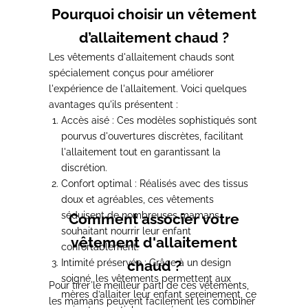
Pourquoi choisir un vêtement
d’allaitement chaud ?
Les vêtements d'allaitement chauds sont
spécialement conçus pour améliorer
l'expérience de l'allaitement.
Voici quelques
avantages qu'ils présentent :
Accès aisé :
Ces modèles sophistiqués sont
pourvus d'ouvertures discrètes, facilitant
l'allaitement tout en garantissant la
discrétion.
Confort optimal :
Réalisés avec des tissus
doux et agréables, ces vêtements
séduisent de nombreuses mamans
Comment associer votre
souhaitant nourrir leur enfant
vêtement d'allaitement
confortablement.
Intimité préservée :
chaud ?
Grâce à un design
soigné, les vêtements permettent aux
Pour tirer le meilleur parti de ces vêtements,
mères d’allaiter leur enfant sereinement, ce
les mamans peuvent facilement les combiner