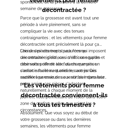
vêtements pour femme
spontanéité, de la première à la dernière
semaine de grossesse.
décontractée ?
Parce que la grossesse est avant tout une
période à vivre pleinement, sans se
compliquer la vie avec des tenues
contraignantes ; et les vêtements pour femme
décontractée sont précisément là pour ça.
Loin des pièces trop structurées qui imposent
Choisir des vêtements pour femme
une certaine rigidité, ces créations souples et
décontractée, c'est aussi s'offrir une garde-
désinvoltes offrent aux futures mamans un
robe sans prise de tête, où chaque pièce
confort naturel au quotidien, sans jamais
s'associe facilement avec les autres. Des
sacrifier leur envie de se sentir bien dans leur
matinées paresseuses aux sorties improvisées
peau.
entre amies, ces pièces s'adaptent
Les vêtements pour femme
naturellement à chaque moment de la
décontractée conviennent-ils
journée, vous permettant de rester dans votre
zone de confort quelles que soient les
à tous les trimestres ?
circonstances.
Absolument. Que vous soyez au début de
votre grossesse ou dans les dernières
semaines, les vêtements pour femme