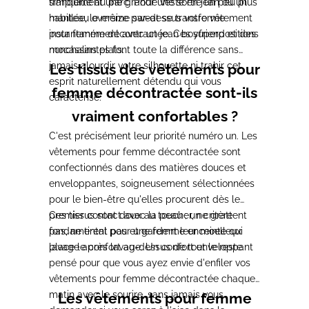
tranquille au parc. Pour une sortie un peu plus
simplement une grande veste en jean ou un
habillée, le même sweat se transforme
manteau oversize par-dessus votre vêtement
instantanément avec un jean boyfriend et des
pour femme décontractée. Ces superpositions
mocassins plats.
nonchalantes font toute la différence sans
jamais alourdir votre silhouette ni trahir cet
Les tissus des vêtements pour
esprit naturellement détendu qui vous
femme décontractée sont-ils
caractérise.
vraiment confortables ?
C'est précisément leur priorité numéro un. Les
vêtements pour femme décontractée sont
confectionnés dans des matières douces et
enveloppantes, soigneusement sélectionnées
pour le bien-être qu'elles procurent dès le
premier contact avec la peau ; un critère
Ces tissus sont doux au toucher, ne grattent
fondamental pour une femme enceinte qui
pas, ne tirent pas et gardent leur moelleux
place le confort au-dessus de tout le reste.
lavage après lavage. Un confort enveloppant
pensé pour que vous ayez envie d'enfiler vos
vêtements pour femme décontractée chaque
matin avec le sourire, sans jamais vous
Les vêtements pour femme