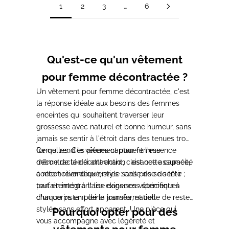
1
2
3
…
6
Qu'est-ce qu'un vêtement
pour femme décontractée ?
Un vêtement pour femme décontractée, c'est
la réponse idéale aux besoins des femmes
enceintes qui souhaitent traverser leur
grossesse avec naturel et bonne humeur, sans
jamais se sentir à l'étroit dans des tenues trop
formelles. Ces pièces capturent l'essence
Ce qui rend le vêtement pour femme
même de la décontraction ; aisance assumée,
décontractée si attachant, c'est cette capacité
confort revendiqué, style sans prise de tête ;
à réconcilier deux envies : celle de se sentir
tout en intégrant les exigences spécifiques
parfaitement à l'aise dans ses vêtements à
d'un corps en pleine transformation.
chaque instant de la journée, et celle de rester
stylée sans effort apparent. Une pièce qui
Pourquoi opter pour des
vous accompagne avec légèreté et