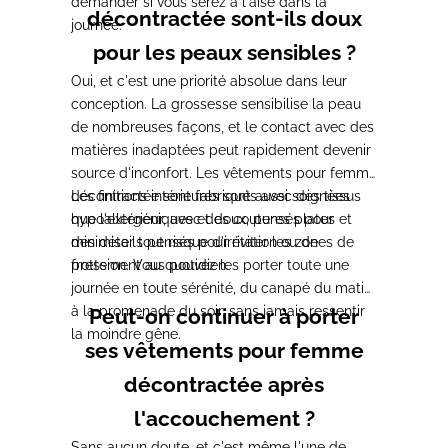
demander si vous serez à l'aise dans la
décontractée sont-ils doux
journée.
pour les peaux sensibles ?
Oui, et c'est une priorité absolue dans leur
conception. La grossesse sensibilise la peau
de nombreuses façons, et le contact avec des
matières inadaptées peut rapidement devenir
source d'inconfort. Les vêtements pour femme
décontractée sont fabriqués avec des tissus
Les finitions intérieures sont aussi soignées
hypoallergéniques et doux, pensés pour
que l'extérieur, avec des coutures plates et
minimiser tout risque d'irritation ou de
des détails pensés pour éviter les zones de
frottement au quotidien.
pression. Vous pouvez les porter toute une
journée en toute sérénité, du canapé du matin
à la promenade du soir, sans jamais ressentir
Peut-on continuer à porter
la moindre gêne.
ses vêtements pour femme
décontractée après
l'accouchement ?
Sans aucun doute, et c'est même l'une de