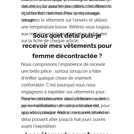
des tissus, la vivacité des coloris décontractés
naturel à plat pour ne pas rétrécir les fibres ni
et le confort des matières après chaque
rigidifier les matières. Pour le repassage,
lavage.
retournez le vêtement sur l'envers et utilisez
une température basse. Référez-vous toujours
aux recommandations d'entretien indiquées
Sous quel délai puis-je
sur la fiche de chaque article.
recevoir mes vêtements pour
femme décontractée ?
Nous comprenons l'impatience de recevoir
une belle pièce ; surtout lorsqu'on a hâte
d'enfiler quelque chose de vraiment
confortable. C'est pourquoi nous nous
engageons à expédier vos vêtements pour
femme décontractée sous 48 heures ouvrées
Pour les articles avec des broderies ou des
après confirmation de votre commande, pour
personnalisations, un soin particulier est
que vous puissiez vous y lover sans attendre.
apporté à chaque finition, ce qui nécessite un
délai pouvant aller jusqu'à huit jours ouvrés
avant l'expédition.