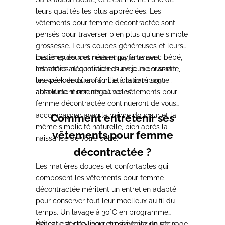
leurs qualités les plus appréciées. Les
vêtements pour femme décontractée sont
pensés pour traverser bien plus qu'une simple
grossesse. Leurs coupes généreuses et leurs
matières douces restent parfaitement
Les longues matinées en pyjama avec bébé,
adaptées au quotidien d'une jeune maman,
les sorties décontractées avec la poussette,
une période où confort et praticité sont
les week-ends en famille à la campagne ;
absolument non négociables.
autant de moments où vos vêtements pour
femme décontractée continueront de vous
accompagner avec la même douceur et la
Comment entretenir ses
même simplicité naturelle, bien après la
vêtements pour femme
naissance de votre bébé.
décontractée ?
Les matières douces et confortables qui
composent les vêtements pour femme
décontractée méritent un entretien adapté
pour conserver tout leur moelleux au fil du
temps. Un lavage à 30°C en programme
délicat est idéal pour préserver la douceur
Évitez le sèche-linge et privilégiez un séchage