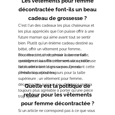
Les vêtements pour femme
décontractée font-ils un beau
cadeau de grossesse ?
C'est l'un des cadeaux les plus chaleureux et
les plus appréciés que l'on puisse offrir à une
future maman qui aime avant tout se sentir
bien. Plutôt qu'un énième cadeau destiné au
bébé, offrir un vêtement pour femme
décontractée, c'est penser à son confort
Pour être certain de choisir la bonne taille,
quotidien et lui offrir cette sensation précieuse
renseignez-vous discrètement sur sa taille
de se sentir bien dans sa peau pendant cette
habituelle avant la grossesse. En cas
période si particulière.
d'hésitation, optez toujours pour la taille
supérieure ; un vêtement pour femme
décontractée avec un peu d'aisance restera
Quelle est la politique de
toujours plus agréable à porter qu'une pièce
retour pour les vêtements
trop ajustée.
pour femme décontractée ?
Si un article ne correspond pas à ce que vous