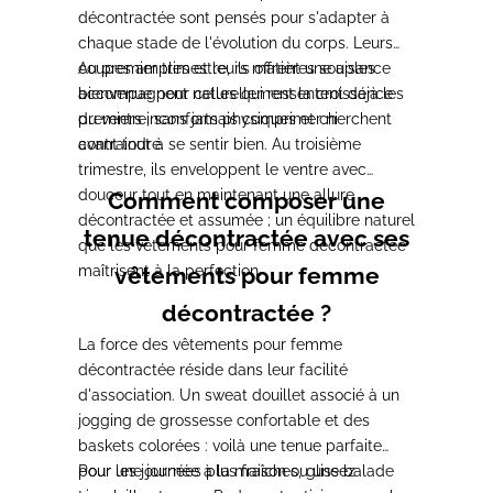
décontractée sont pensés pour s'adapter à
chaque stade de l'évolution du corps. Leurs
coupes amples et leurs matières souples
Au premier trimestre, ils offrent une aisance
accompagnent naturellement la croissance
bienvenue pour celles qui ressentent déjà les
du ventre, sans jamais comprimer ni
premiers inconforts physiques et cherchent
contraindre.
avant tout à se sentir bien. Au troisième
trimestre, ils enveloppent le ventre avec
douceur tout en maintenant une allure
Comment composer une
décontractée et assumée ; un équilibre naturel
tenue décontractée avec ses
que les vêtements pour femme décontractée
maîtrisent à la perfection.
vêtements pour femme
décontractée ?
La force des vêtements pour femme
décontractée réside dans leur facilité
d'association. Un sweat douillet associé à un
jogging de grossesse confortable et des
baskets colorées : voilà une tenue parfaite
pour une journée à la maison ou une balade
Pour les journées plus fraîches, glissez