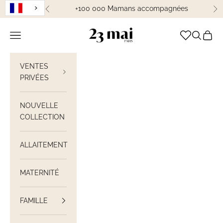
Passer au contenu
+100 000 Mamans accompagnées
Précédent
Su
23 Mai Paris
Ouvrir la navigation
Ouvrir la
Voir le
VENTES
PRIVÉES
NOUVELLE
COLLECTION
ALLAITEMENT
MATERNITÉ
FAMILLE