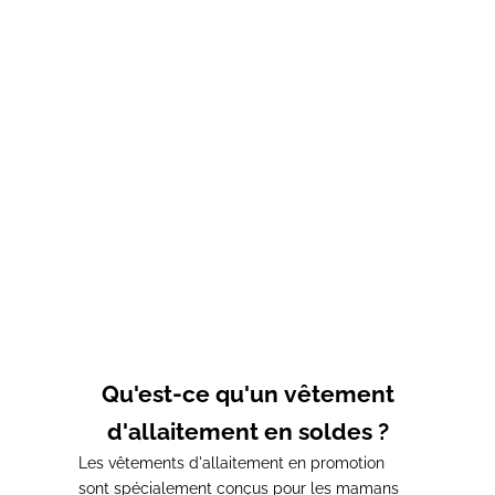
Choisir les options
T-shirt d'allaitement rose
Glow
Prix de vente
Prix normal
31,00€
39,00€
Qu'est-ce qu'un vêtement
d'allaitement en soldes ?
Les vêtements d'allaitement en promotion
sont
spécialement conçus pour les mamans