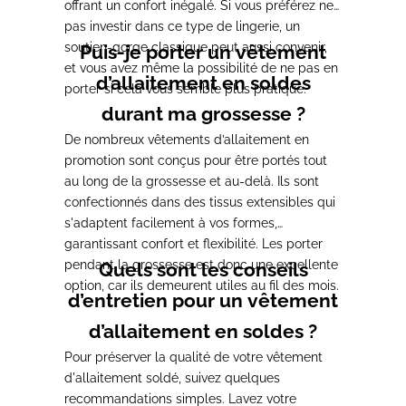
offrant un confort inégalé. Si vous préférez ne
pas investir dans ce type de lingerie, un
soutien-gorge classique peut aussi convenir,
Puis-je porter un vêtement
et vous avez même la possibilité de ne pas en
d’allaitement en soldes
porter si cela vous semble plus pratique.
durant ma grossesse ?
De nombreux vêtements d’allaitement en
promotion sont conçus pour être portés tout
au long de la grossesse et au-delà.
Ils sont
confectionnés dans des tissus extensibles qui
s'adaptent facilement à vos formes,
garantissant confort et flexibilité. Les porter
pendant la grossesse est donc une excellente
Quels sont les conseils
option, car ils demeurent utiles au fil des mois.
d’entretien pour un vêtement
d’allaitement en soldes ?
Pour préserver la qualité de votre vêtement
d'allaitement soldé,
suivez quelques
recommandations simples. Lavez votre