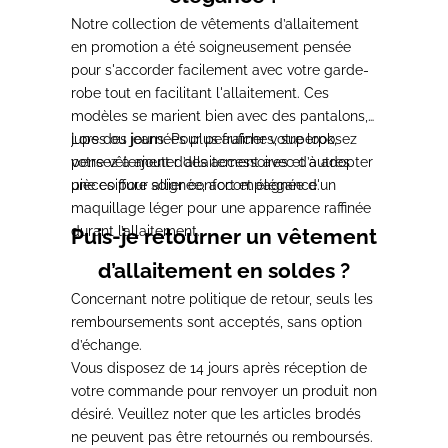
Notre collection de vêtements d’allaitement
en promotion a été
soigneusement pensée
pour s'accorder facilement avec votre garde-
robe tout en facilitant l'allaitement.
Ces
modèles se marient bien avec des pantalons,
jupes ou jeans. Pour peaufiner votre look,
Lors des journées plus fraîches,
superposez
pensez à ajouter des accessoires et à adopter
votre vêtement d’allaitement avec d’autres
une coiffure soignée, accompagnée d'un
pièces pour allier confort et élégance
.
maquillage léger pour une apparence raffinée
durant l’allaitement.
Puis-je retourner un vêtement
d’allaitement en soldes ?
Concernant notre politique de retour,
seuls les
remboursements sont acceptés, sans option
d’échange
.
Vous disposez de
14 jours après réception de
votre commande pour renvoyer un produit
non
désiré. Veuillez noter que
les articles brodés
ne peuvent pas être retournés ou remboursés.