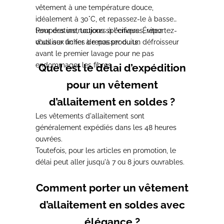
vêtement à une température douce,
idéalement à 30°C
, et repassez-le à basse
température, toujours à l'envers.
Pour des instructions spécifiques,
Évitez
reportez-
d'utiliser un fer à repasser ou un défroisseur
vous aux fiches de nos produits
.
avant le premier lavage
pour ne pas
endommager les fibres.
Quel est le délai d’expédition
pour un vêtement
d’allaitement en soldes ?
Les vêtements d'allaitement sont
généralement
expédiés dans les 48 heures
ouvrées
.
Toutefois,
pour les articles en promotion, le
délai peut aller jusqu'à 7 ou 8 jours ouvrables
.
Comment porter un vêtement
d’allaitement en soldes avec
élégance ?