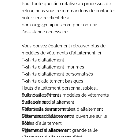
Pour toute question relative au processus de
retour,
nous vous recommandons de contacter
notre service clientèle
à
bonjour@23maiparis.com pour obtenir
l'assistance nécessaire.
Vous pouvez également retrouver plus de
modèles de
vêtements d'allaitement
ici
T-shirts d'allaitement
T-shirts d'allaitement imprimés
T-shirts d'allaitement personnalisés
T-shirts d’allaitement basiques
Hauts d’allaitement personnalisables
Pulls d'allaitement
ou encore différents modèles de
vêtements
Sweat-shirts d'allaitement
d'allaitement
:
Pulls d'allaitement maille
Vêtements de maternité et d'allaitement
Débardeurs d'allaitement
Vêtements d'allaitement à ouverture sur le
Robes d'allaitement
côté
Pyjamas d'allaitement
Vêtements d'allaitement grande taille