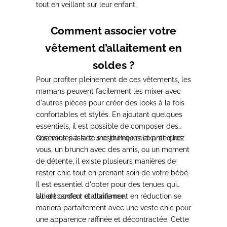
tout en veillant sur leur enfant.
Comment associer votre
vêtement d’allaitement en
soldes ?
Pour profiter pleinement de ces vêtements
, les
mamans peuvent facilement les mixer avec
d'autres pièces pour créer des looks à la fois
confortables et stylés. En ajoutant quelques
essentiels, il est possible de composer des
ensembles à la fois esthétiques et pratiques.
Que vous passiez une journée relaxante chez
vous, un brunch avec des amis, ou un moment
de détente
, il existe plusieurs manières de
rester chic tout en prenant soin de votre bébé.
Il est essentiel d'opter pour des tenues qui
allient confort et confiance.
Un débardeur d'allaitement en réduction se
mariera parfaitement avec une veste chic pour
une apparence raffinée et décontractée.
Cette