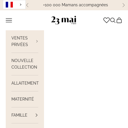
Passer au contenu
+100 000 Mamans accompagnées
Précédent
Su
23 Mai Paris
Ouvrir la navigation
Ouvrir la
Voir le
VENTES
PRIVÉES
NOUVELLE
COLLECTION
ALLAITEMENT
MATERNITÉ
FAMILLE