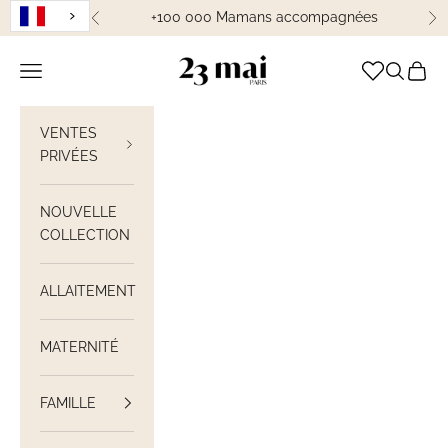
Passer au contenu
+100 000 Mamans accompagnées
Précédent
Su
23 Mai Paris
Ouvrir la navigation
Ouvrir la
Voir le
VENTES
PRIVÉES
NOUVELLE
COLLECTION
ALLAITEMENT
MATERNITÉ
FAMILLE