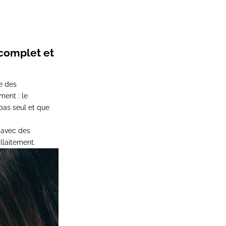
e complet et
ne des
ment : le
pas seul et que
 avec des
allaitement
.