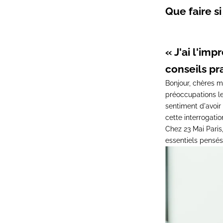
Que faire si
« J'ai l'im
conseils pr
Bonjour, chères m
préoccupations le
sentiment d'avoir
cette interrogation
Chez 23 Mai Pari
essentiels pensés