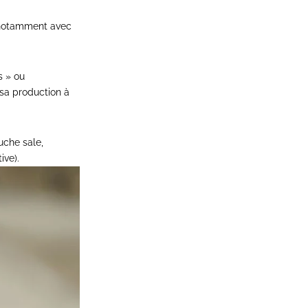
— notamment avec
s » ou
 sa production à
uche sale,
ive).